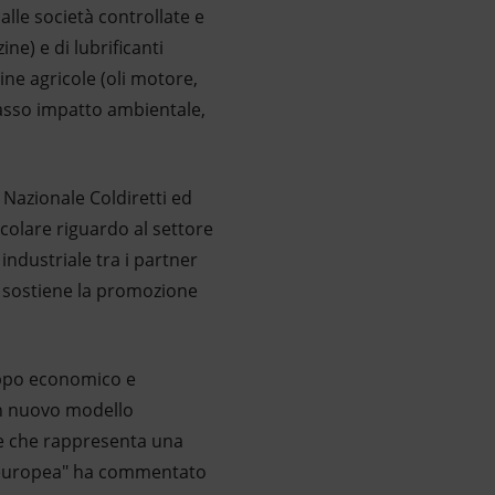
 alle società controllate e
ne) e di lubrificanti
ne agricole (oli motore,
 a basso impatto ambientale,
 Nazionale Coldiretti ed
icolare riguardo al settore
industriale tra i partner
, sostiene la promozione
luppo economico e
un nuovo modello
ne che rappresenta una
ed europea" ha commentato