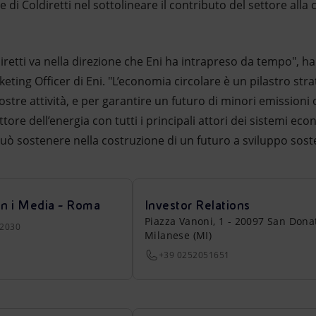
 di Coldiretti nel sottolineare il contributo del settore alla 
retti va nella direzione che Eni ha intrapreso da tempo", h
keting Officer di Eni. "L’economia circolare è un pilastro str
stre attività, e per garantire un futuro di minori emissioni
ore dell’energia con tutti i principali attori dei sistemi eco
ò sostenere nella costruzione di un futuro a sviluppo soste
on i Media - Roma
Investor Relations
Piazza Vanoni, 1 - 20097 San Dona
22030
Milanese (MI)
+39 0252051651