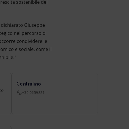
crescita sostenibile del
a dichiarato Giuseppe
ategico nel percorso di
 occorre condividere le
nomico e sociale, come il
nibile."
Centralino
to
+39.0659821