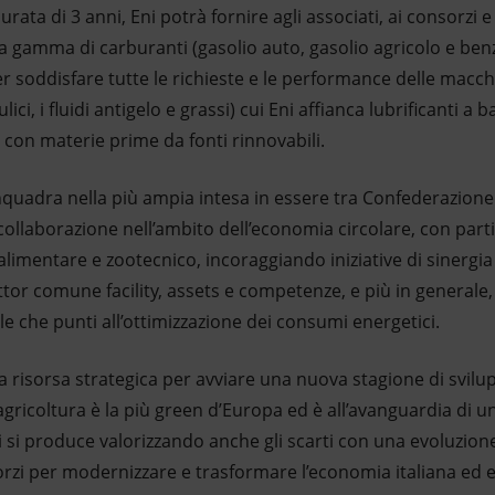
urata di 3 anni, Eni potrà fornire agli associati, ai consorzi e
ua gamma di carburanti (gasolio auto, gasolio agricolo e benzi
 soddisfare tutte le richieste e le performance delle macchi
aulici, i fluidi antigelo e grassi) cui Eni affianca lubrificanti
 con materie prime da fonti rinnovabili.
inquadra nella più ampia intesa in essere tra Confederazione
i collaborazione nell’ambito dell’economia circolare, con part
alimentare e zootecnico, incoraggiando iniziative di sinergia 
tor comune facility, assets e competenze, e più in generale
le che punti all’ottimizzazione dei consumi energetici.
una risorsa strategica per avviare una nuova stagione di svi
agricoltura è la più green d’Europa ed è all’avanguardia di 
i si produce valorizzando anche gli scarti con una evoluzio
 sforzi per modernizzare e trasformare l’economia italiana 