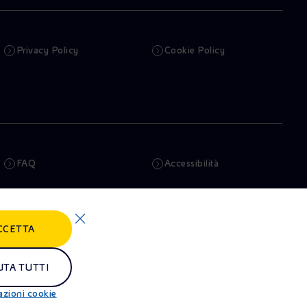
Privacy Policy
Cookie Policy
FAQ
Accessibilità
Newsletter
Intelligenza artificiale
CCETTA
Truffe e Phishing
Whistleblowing
Remit
Alluvioni
UTA TUTTI
azioni cookie