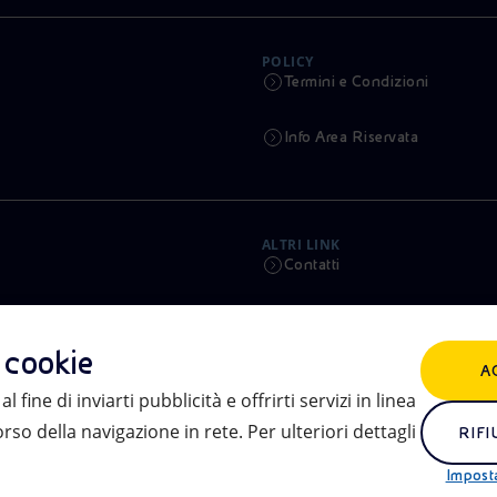
POLICY
Termini e Condizioni
Info Area Riservata
ALTRI LINK
Contatti
Calendario
i cookie
A
Aste e Bandi
l fine di inviarti pubblicità e offrirti servizi in linea
so della navigazione in rete. Per ulteriori dettagli
eniSpace
RIFI
Impost