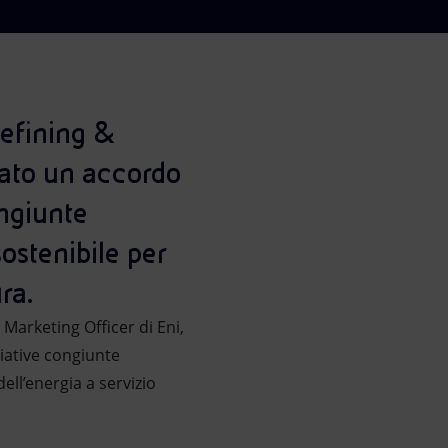
 Refining &
mato un accordo
ongiunte
ostenibile per
ra.
& Marketing Officer di Eni,
ziative congiunte
ell’energia a servizio