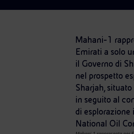
Market Abuse
Mahani-1 rappre
Emirati a solo 
il Governo di S
nel prospetto es
Sharjah, situato
in seguito al co
di esplorazione
National Oil Co
Mahani-1 rappresenta per Eni