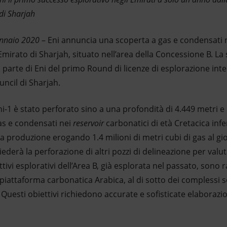
di Sharjah
ennaio 2020
– Eni annuncia una scoperta a gas e condensati 
Emirato di Sharjah, situato nell’area della Concessione B. La
 parte di Eni del primo Round di licenze di esplorazione int
ncil di Sharjah.
i-1 è stato perforato sino a una profondità di 4.449 metri 
as e condensati nei
reservoir
carbonatici di età Cretacica inf
la produzione erogando 1.4 milioni di metri cubi di gas al g
iederà la perforazione di altri pozzi di delineazione per valu
ettivi esplorativi dell’Area B, già esplorata nel passato, sono
la piattaforma carbonatica Arabica, al di sotto dei complessi 
Questi obiettivi richiedono accurate e sofisticate elaborazi