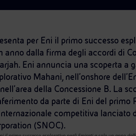
senta per Eni il primo successo espl
un anno dalla firma degli accordi di 
harjah. Eni annuncia una scoperta a 
plorativo Mahani, nell’onshore dell’E
 nell’area della Concessione B. La s
nferimento da parte di Eni del primo
 internazionale competitiva lanciato 
rporation (SNOC).
 il primo successo esplorativo negli Emirati a solo un anno dalla