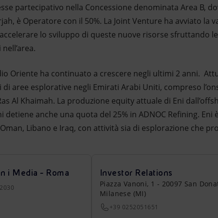
eresse partecipativo nella Concessione denominata Area B, do
arjah, è Operatore con il 50%. La Joint Venture ha avviato la 
per accelerare lo sviluppo di queste nuove risorse sfruttando le
 nell’area.
io Oriente ha continuato a crescere negli ultimi 2 anni. Att
 di aree esplorative negli Emirati Arabi Uniti, compreso l’on
Ras Al Khaimah. La produzione equity attuale di Eni dall’offs
Eni detiene anche una quota del 25% in ADNOC Refining. Eni 
Oman, Libano e Iraq, con attività sia di esplorazione che pr
on i Media - Roma
Investor Relations
Piazza Vanoni, 1 - 20097 San Dona
22030
Milanese (MI)
+39 0252051651