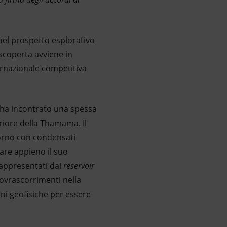
nel prospetto esplorativo
 scoperta avviene in
ernazionale competitiva
e ha incontrato una spessa
eriore della Thamama. Il
iorno con condensati
tare appieno il suo
 rappresentati dai
reservoir
sovrascorrimenti nella
oni geofisiche per essere