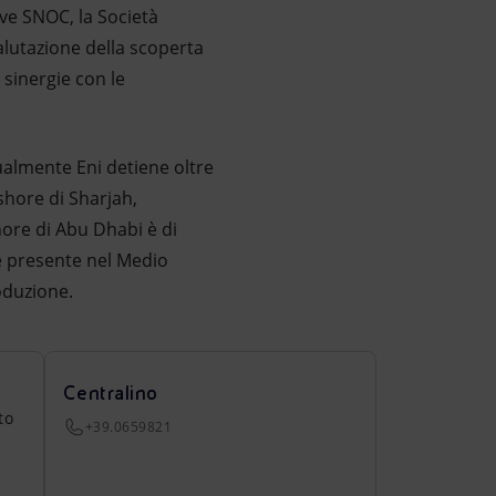
ve SNOC, la Società
valutazione della scoperta
 sinergie con le
ualmente Eni detiene oltre
shore di Sharjah,
hore di Abu Dhabi è di
è presente nel Medio
oduzione.
Centralino
to
+39.0659821