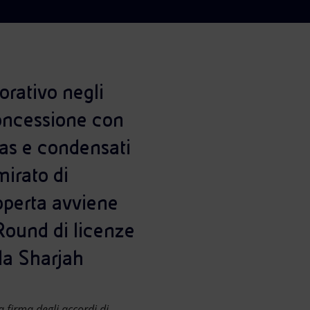
orativo negli
Concessione con
gas e condensati
mirato di
coperta avviene
 Round di licenze
da Sharjah
 firma degli accordi di