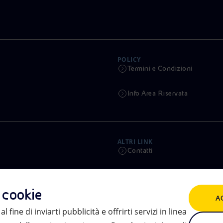
POLICY
Termini e Condizioni
Info Area Riservata
ALTRI LINK
Contatti
Calendario
i cookie
A
Aste e Bandi
l fine di inviarti pubblicità e offrirti servizi in linea