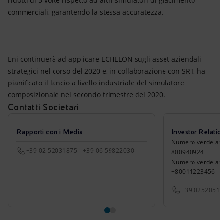
ridotti di 5 volte rispetto ad altri simulatori di giacimento
commerciali, garantendo la stessa accuratezza.
Eni continuerà ad applicare ECHELON sugli asset aziendali
strategici nel corso del 2020 e, in collaborazione con SRT, ha
pianificato il lancio a livello industriale del simulatore
composizionale nel secondo trimestre del 2020.
Contatti Societari
Rapporti con i Media
Investor Relati
Numero verde azio
+39 02 52031875 - +39 06 59822030
800940924
Numero verde azi
+80011223456
+39 025205