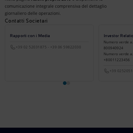
comunicazione integrale comprensiva del dettaglio
giornaliero delle operazioni.
Contatti Societari
Rapporti con i Media
Investor Relati
Numero verde azio
+39 02 52031875 - +39 06 59822030
800940924
Numero verde azi
+80011223456
+39 025205