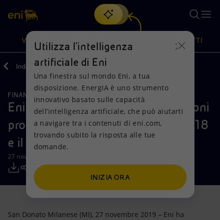
Cerca
VISIONE
AZIONI
PRODOTTI
Utilizza l'intelligenza
artificiale di Eni
Indietro
Media
Comunicati Stampa
Una finestra sul mondo Eni, a tua
Oppure
scopri EnergIA
, la nostra nuova soluzione di intelligenza
disposizione. EnergIA è uno strumento
artificiale.
FINANZA, STRATEGIA E REPORT
Visione
Azioni
Prodotti
innovativo basato sulle capacità
Eni: informativa sull’acquisto di azioni
dell’intelligenza artificiale, che può aiutarti
proprie nel periodo compreso tra il 18
a navigare tra i contenuti di eni.com,
Mission e valori
Diversificazione energetica
Casa
trovando subito la risposta alle tue
e il 22 novembre 2019
domande.
Persone e Partnership
Tecnologie per la transizione
Imprese
27 novembre 2019 - 14:30 CET
Net Zero
Collaborazioni per l'innovazione
Mobilità
INIZIA ORA
Modello satellitare
Attività nel mondo
San Donato Milanese (MI), 27 novembre 2019 – Eni ha