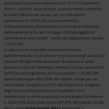
Energia accessibile
acquistato nel periodo compreso tra il 18 e il 22 novembre
2019 n. 1.053.691 azioni proprie, al prezzo medio ponderato
Innovazione
di 14,042794 euro per azione, per un controvalore
complessivo di 14.796.765,24 euro nell’ambito
Scenari energetici
dell’autorizzazione all’acquisto di azioni proprie deliberata
dall’Assemblea di Eni del 14 maggio 2019, già oggetto di
informativa ai sensi dell’art. 144-bis del Regolamento Consob
11971/1999.
Di seguito, sulla base delle informazioni fornite
dall'intermediario incaricato per l'esecuzione degli acquisti, si
riporta il dettaglio delle operazioni di acquisto di azioni
proprie sul Mercato Telematico Azionario su base giornaliera:
Dall’inizio del programma, Eni ha acquistato n. 25.482.568
azioni proprie (pari allo 0,70% del capitale sociale) per un
controvalore complessivo di 357.258.746,03 euro. A seguito
degli acquisti effettuati fino al 22 novembre 2019,
considerando le azioni proprie già in portafoglio, Eni detiene
n. 58.527.765 azioni proprie pari all’1,61% del capitale sociale.
Nella pagina
Azioni proprie 2019
è disponibile la