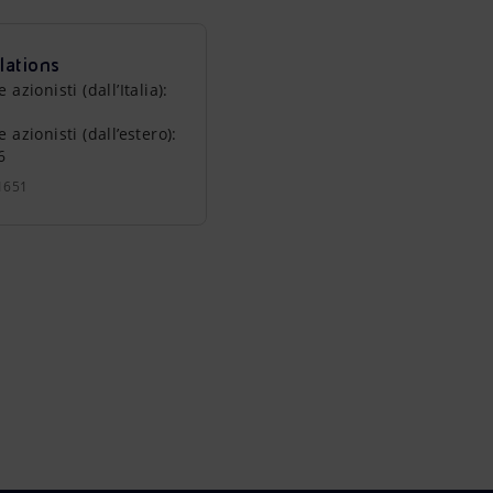
lations
zionisti (dall’Italia):
azionisti (dall’estero):
6
1651