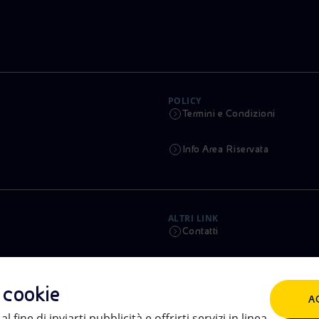
POLICY
Termini e Condizioni
Info Area Riservata
ALTRI LINK
Contatti
Calendario
i cookie
A
Aste e Bandi
l fine di inviarti pubblicità e offrirti servizi in linea