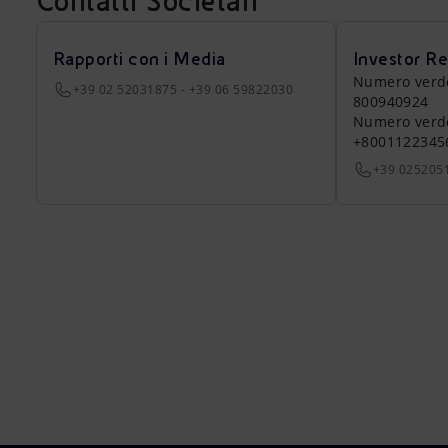
Contatti Societari
Rapporti con i Media
Investor Re
Numero verde a
+39 02 52031875 - +39 06 59822030
800940924
Numero verde 
+8001122345
+39 025205