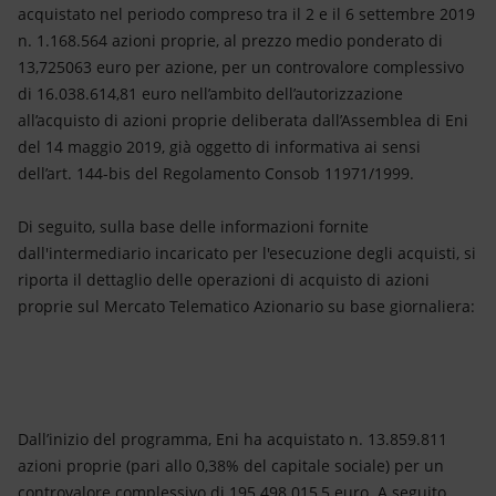
Energia accessibile
acquistato nel periodo compreso tra il 2 e il 6 settembre 2019
n. 1.168.564 azioni proprie, al prezzo medio ponderato di
Innovazione
13,725063 euro per azione, per un controvalore complessivo
di 16.038.614,81 euro nell’ambito dell’autorizzazione
Scenari energetici
all’acquisto di azioni proprie deliberata dall’Assemblea di Eni
del 14 maggio 2019, già oggetto di informativa ai sensi
dell’art. 144-bis del Regolamento Consob 11971/1999.
Di seguito, sulla base delle informazioni fornite
dall'intermediario incaricato per l'esecuzione degli acquisti, si
riporta il dettaglio delle operazioni di acquisto di azioni
proprie sul Mercato Telematico Azionario su base giornaliera:
Dall’inizio del programma, Eni ha acquistato n. 13.859.811
azioni proprie (pari allo 0,38% del capitale sociale) per un
controvalore complessivo di 195.498.015,5 euro. A seguito