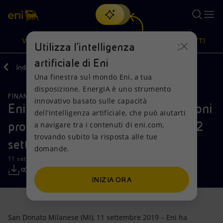
Cerca
VISIONE
AZIONI
PRODOTTI
Utilizza l'intelligenza
artificiale di Eni
Indietro
Media
Comunicati Stampa
Una finestra sul mondo Eni, a tua
Oppure
scopri EnergIA
, la nostra nuova soluzione di intelligenza
disposizione. EnergIA è uno strumento
artificiale.
FINANZA, STRATEGIA E REPORT
Visione
Azioni
Prodotti
innovativo basato sulle capacità
Eni: informativa sull’acquisto di azioni
dell’intelligenza artificiale, che può aiutarti
proprie nel periodo compreso tra il 2
a navigare tra i contenuti di eni.com,
Mission e valori
Diversificazione energetica
Casa
trovando subito la risposta alle tue
settembre e il 6 settembre 2019
domande.
Persone e Partnership
Tecnologie per la transizione
Imprese
11 settembre 2019 - 15:00 CEST
Net Zero
Collaborazioni per l'innovazione
Mobilità
INIZIA ORA
Modello satellitare
Attività nel mondo
San Donato Milanese (MI), 11 settembre 2019 – Eni ha