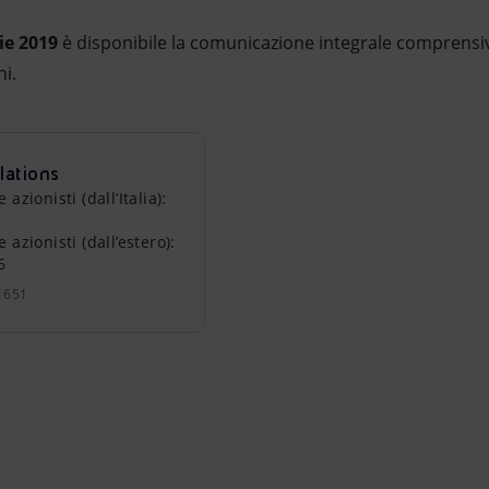
ie 2019
è disponibile la comunicazione integrale comprensiv
ni.
lations
zionisti (dall’Italia):
azionisti (dall’estero):
6
1651