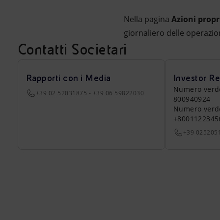
Nella pagina
Azioni propr
giornaliero delle operazio
Contatti Societari
Rapporti con i Media
Investor Re
Numero verde a
+39 02 52031875 - +39 06 59822030
800940924
Numero verde 
+8001122345
+39 025205