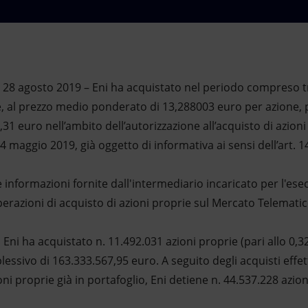
28 agosto 2019 – Eni ha acquistato nel periodo compreso tra
ie, al prezzo medio ponderato di 13,288003 euro per azione,
31 euro nell’ambito dell’autorizzazione all’acquisto di azioni
14 maggio 2019, già oggetto di informativa ai sensi dell’art.
e informazioni fornite dall'intermediario incaricato per l'esec
 operazioni di acquisto di azioni proprie sul Mercato Telemati
Eni ha acquistato n. 11.492.031 azioni proprie (pari allo 0,3
ssivo di 163.333.567,95 euro. A seguito degli acquisti effett
i proprie già in portafoglio, Eni detiene n. 44.537.228 azioni