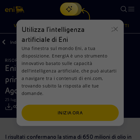
Cerca
VISIONE
AZIONI
PRODOTTI
Utilizza l'intelligenza
artificiale di Eni
Indietro
Media
Comunicati Stampa
Una finestra sul mondo Eni, a tua
Oppure
scopri EnergIA
, la nostra nuova soluzione di intelligenza
disposizione. EnergIA è uno strumento
artificiale.
RISORSE NATURALI
Visione
Azioni
Prodotti
innovativo basato sulle capacità
Eni perfora con successo Agogo-2,
dell’intelligenza artificiale, che può aiutarti
primo appraisal della scoperta di
a navigare tra i contenuti di eni.com,
Mission e valori
Diversificazione energetica
Casa
trovando subito la risposta alle tue
Agogo, in Angola
domande.
Persone e Partnership
Tecnologie per la transizione
Imprese
25 luglio 2019 - 14:05 CEST
Net Zero
Collaborazioni per l'innovazione
Mobilità
INIZIA ORA
Modello satellitare
Attività nel mondo
I risultati confermano la stima di 650 milioni di olio in