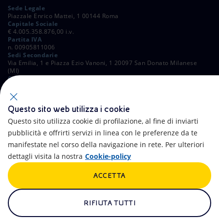
Sede Legale
Piazzale Enrico Mattei, 1 00144 Roma
Capitale Sociale
€ 4.005.358.876,00 i.v.
Partita IVA
n. 00905811006
Sedi Secondarie
Via Emilia, 1 e Piazza Ezio Vanoni, 1 20097 San Donato Milanese
(MI)
C. Fiscale e Registro Imprese di Roma
n. 00484960588
ALTRI LINK
Questo sito web utilizza i cookie
Contatti
FAQ
Questo sito utilizza cookie di profilazione, al fine di inviarti
pubblicità e offrirti servizi in linea con le preferenze da te
Accessibilità
Calendario
manifestate nel corso della navigazione in rete. Per ulteriori
dettagli visita la nostra
Cookie-policy
Newsletter
Intelligenza artificiale
ACCETTA
Aste e Bandi
Truffe e Phishing
Whistleblowing
eniSpace
RIFIUTA TUTTI
Remit
Alluvioni