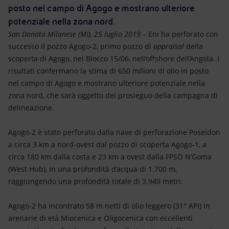
Energia accessibile
posto nel campo di Agogo e mostrano ulteriore
potenziale nella zona nord.
Innovazione
San Donato Milanese (MI), 25 luglio 2019
– Eni ha perforato con
successo il pozzo Agogo-2, primo pozzo di
appraisal
della
Scenari energetici
scoperta di Agogo, nel Blocco 15/06, nell’offshore dell’Angola. I
risultati confermano la stima di 650 milioni di olio in posto
nel campo di Agogo e mostrano ulteriore potenziale nella
zona nord, che sarà oggetto del prosieguo della campagna di
delineazione.
Agogo-2 è stato perforato dalla nave di perforazione Poseidon
a circa 3 km a nord-ovest dal pozzo di scoperta Agogo-1, a
circa 180 km dalla costa e 23 km a ovest dalla FPSO N’Goma
(West Hub), in una profondità d’acqua di 1.700 m,
raggiungendo una profondità totale di 3.949 metri.
Agogo-2 ha incontrato 58 m netti di olio leggero (31° API) in
arenarie di età Miocenica e Oligocenica con eccellenti