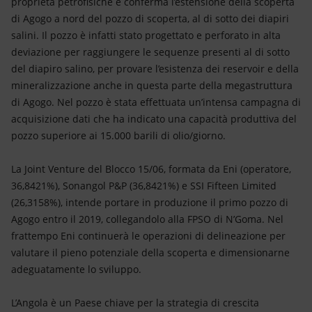
proprietà petrofisiche e conferma l’estensione della scoperta
di Agogo a nord del pozzo di scoperta, al di sotto dei diapiri
salini. Il pozzo è infatti stato progettato e perforato in alta
deviazione per raggiungere le sequenze presenti al di sotto
del diapiro salino, per provare l’esistenza dei reservoir e della
mineralizzazione anche in questa parte della megastruttura
di Agogo. Nel pozzo è stata effettuata un’intensa campagna di
acquisizione dati che ha indicato una capacità produttiva del
pozzo superiore ai 15.000 barili di olio/giorno.
La Joint Venture del Blocco 15/06, formata da Eni (operatore,
36,8421%), Sonangol P&P (36,8421%) e SSI Fifteen Limited
(26,3158%), intende portare in produzione il primo pozzo di
Agogo entro il 2019, collegandolo alla FPSO di N’Goma. Nel
frattempo Eni continuerà le operazioni di delineazione per
valutare il pieno potenziale della scoperta e dimensionarne
adeguatamente lo sviluppo.
L’Angola è un Paese chiave per la strategia di crescita