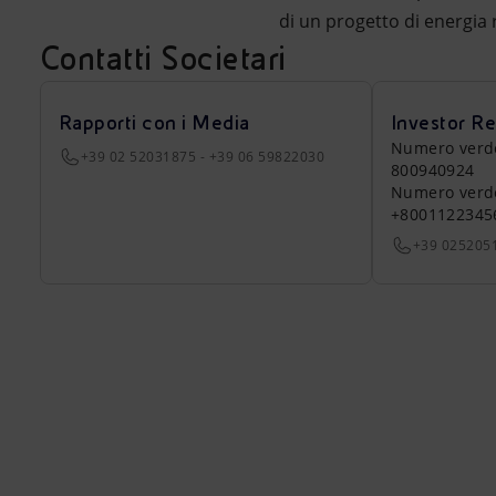
di un progetto di energia
Contatti Societari
Rapporti con i Media
Investor Re
Numero verde a
+39 02 52031875 - +39 06 59822030
800940924
Numero verde 
+8001122345
+39 025205