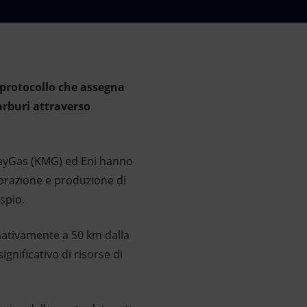
 protocollo che assegna
carburi attraverso
nayGas (KMG) ed Eni hanno
plorazione e produzione di
spio.
imativamente a 50 km dalla
gnificativo di risorse di