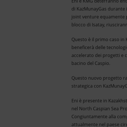
Eni e KMG deterranno entr
di KazMunayGas durante il
joint venture equamente p
blocco di Isatay, riusciran
Questo è il primo caso in
beneficerà delle tecnologie
accelerato dei progetti e
bacino del Caspio.
Questo nuovo progetto raff
strategica con KazMunayG
Eni è presente in Kazakhs
nel North Caspian Sea Pro
Congiuntamente alla comp
attualmente nel paese circa