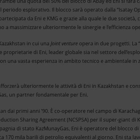
ambe una quota del 50% del blocco di Abay ed Eni si farà ca
 periodo esplorativo. Il blocco sarà operato dalla “Isatay 
artecipata da Eni e KMG e grazie alla quale le due società,
no a massimizzare ulteriormente le sinergie e l’efficienza ope
 Kazakhstan in cui una
Joint venture
opera in due progetti. La 
 proprietarie di Eni, leader globale sia nel settore dell’espl
 con una vasta esperienza in ambito tecnico e ambientale in
orzerà ulteriormente le attività di Eni in Kazakhstan e cons
as, un partner fondamentale per Eni.
tan dai primi anni ’90. È co-operatore nel campo di Karacha
duction Sharing Agreement (NCSPSA) per il super-giant di 
agnia di stato KazMunayGas, Eni è operatore del blocco di 
 170 mila barili di petrolio equivalenti al giorno. Eni sta la