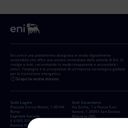
Eni.com è una piattaforma disegnata in modo digitalmente
sostenibile che offre una visione immediata delle attività di Eni. Si
rivolge a tutti, raccontando in modo trasparente e accessibile i
valori, l’impegno e le prospettive di un’impresa tecnologica globale
per la transizione energetica.
Scopri la nostra mission
Sede Legale
Sedi Secondarie
Piazzale Enrico Mattei, 1 00144
Via Emilia, 1 e Piazza Ezio
Roma
Vanoni, 1 20097 San Donato
Capitale Sociale
Milanese (MI)
€ 4.005.358.876,00 i.v.
C. Fiscale e Registro Imprese
Partita IVA
di Roma