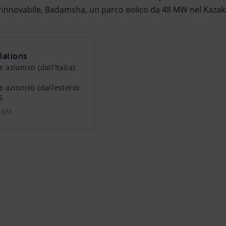
 rinnovabile, Badamsha, un parco eolico da 48 MW nel Kazak
lations
zionisti (dall’Italia):
azionisti (dall’estero):
6
1651