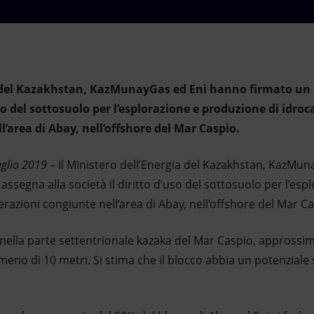
ia del Kazakhstan, KazMunayGas ed Eni hanno firmato un
’uso del sottosuolo per l’esplorazione e produzione di idro
’area di Abay, nell’offshore del Mar Caspio.
uglio 2019
– Il Ministero dell’Energia del Kazakhstan, KazMu
assegna alla società il diritto d’uso del sottosuolo per l’es
razioni congiunte nell’area di Abay, nell’offshore del Mar Ca
o nella parte settentrionale kazaka del Mar Caspio, appross
eno di 10 metri. Si stima che il blocco abbia un potenziale si