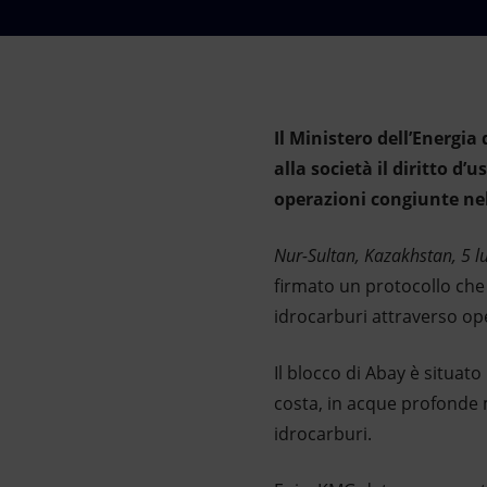
Market Abuse
Il Ministero dell’Energ
alla società il diritto d
operazioni congiunte nell
Nur-Sultan, Kazakhstan, 5 l
firmato un protocollo che 
idrocarburi attraverso ope
Il blocco di Abay è situat
costa, in acque profonde m
idrocarburi.