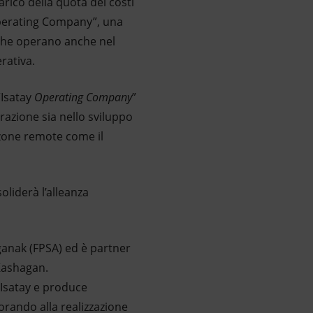
rico della quota dei costi
Operating Company”, una
 che operano anche nel
rativa.
“Isatay
Operating Company
”
orazione sia nello sviluppo
 zone remote come il
oliderà l’alleanza
ganak (FPSA) ed è partner
Kashagan.
Isatay e produce
vorando alla realizzazione