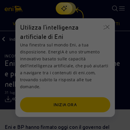
Cerca
VISIONE
AZIONI
PRODOTTI
Utilizza l'intelligenza
artificiale di Eni
Indietro
Media
Comunicati Stampa
Una finestra sul mondo Eni, a tua
Oppure
scopri EnergIA
, la nostra nuova soluzione di intelligenza
disposizione. EnergIA è uno strumento
artificiale.
INCONTRI E ACCORDI
RISORSE NATURALI
Visione
Azioni
Prodotti
innovativo basato sulle capacità
Eni acquisisce i diritti di esplorazione
dell’intelligenza artificiale, che può aiutarti
e produzione del Blocco 77
a navigare tra i contenuti di eni.com,
Mission e valori
Diversificazione energetica
Casa
trovando subito la risposta alle tue
nell’onshore dell’Oman
domande.
Persone e Partnership
Tecnologie per la transizione
Imprese
31 luglio 2019 - 09:30 CEST
Net Zero
Collaborazioni per l'innovazione
Mobilità
INIZIA ORA
Modello satellitare
Attività nel mondo
Eni e BP hanno firmato oggi con il governo del