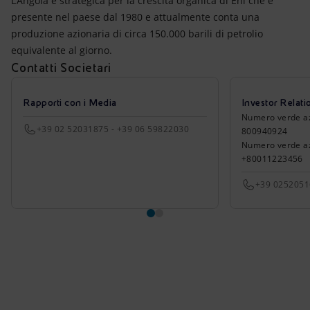
L'Angola è strategica per la crescita organica di Eni che è
presente nel paese dal 1980 e attualmente conta una
produzione azionaria di circa 150.000 barili di petrolio
equivalente al giorno.
Contatti Societari
Rapporti con i Media
Investor Relati
Numero verde azio
+39 02 52031875 - +39 06 59822030
800940924
Numero verde azi
+80011223456
+39 025205