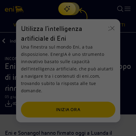
Cerca
VISIONE
AZIONI
PRODOTTI
Utilizza l'intelligenza
artificiale di Eni
Indietro
Media
Comunicati Stampa
Una finestra sul mondo Eni, a tua
Oppure
scopri EnergIA
, la nostra nuova soluzione di intelligenza
disposizione. EnergIA è uno strumento
artificiale.
INCONTRI E ACCORDI
RICERCA, SVILUPPO E TECNOLOGIA
Visione
Azioni
Prodotti
innovativo basato sulle capacità
Eni e Sonangol insieme per lo sviluppo
dell’intelligenza artificiale, che può aiutarti
di iniziative da fonti energetiche
a navigare tra i contenuti di eni.com,
Mission e valori
Diversificazione energetica
Casa
trovando subito la risposta alle tue
rinnovabili in Angola
domande.
Persone e Partnership
Tecnologie per la transizione
Imprese
05 giugno 2019 - 12:20 CEST
Net Zero
Collaborazioni per l'innovazione
Mobilità
INIZIA ORA
Modello satellitare
Attività nel mondo
Eni e Sonangol hanno firmato oggi a Luanda il