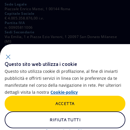
Sede Legale
Piazzale Enrico Mattei, 1 00144 Roma
Capitale Sociale
€ 4.005.358.876,00 i.v.
Partita IVA
n. 00905811006
Sedi Secondarie
Via Emilia, 1 e Piazza Ezio Vanoni, 1 20097 San Donato Milanese
(MI)
C. Fiscale e Registro Imprese di Roma
n. 00484960588
ALTRI LINK
Questo sito web utilizza i cookie
Contatti
FAQ
Questo sito utilizza cookie di profilazione, al fine di inviarti
pubblicità e offrirti servizi in linea con le preferenze da te
Accessibilità
Calendario
manifestate nel corso della navigazione in rete. Per ulteriori
dettagli visita la nostra
Cookie-policy
Newsletter
Intelligenza artificiale
ACCETTA
Aste e Bandi
Truffe e Phishing
Whistleblowing
eniSpace
RIFIUTA TUTTI
Remit
Alluvioni