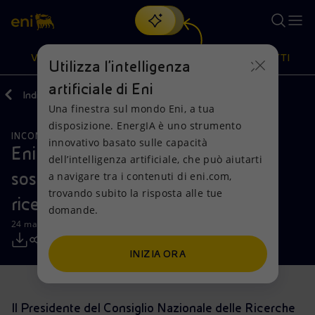
Cerca
VISIONE
AZIONI
PRODOTTI
Utilizza l'intelligenza
artificiale di Eni
Indietro
Media
Comunicati Stampa
Una finestra sul mondo Eni, a tua
Oppure
scopri EnergIA
, la nostra nuova soluzione di intelligenza
disposizione. EnergIA è uno strumento
artificiale.
INCONTRI E ACCORDI
Visione
Azioni
Prodotti
innovativo basato sulle capacità
Eni e CNR assieme per lo sviluppo
dell’intelligenza artificiale, che può aiutarti
sostenibile e la valorizzazione della
a navigare tra i contenuti di eni.com,
Mission e valori
Diversificazione energetica
Casa
trovando subito la risposta alle tue
ricerca in Italia
domande.
Persone e Partnership
Tecnologie per la transizione
Imprese
24 marzo 2019 - 13:20 CET
Net Zero
Collaborazioni per l'innovazione
Mobilità
INIZIA ORA
Modello satellitare
Attività nel mondo
Il Presidente del Consiglio Nazionale delle Ricerche