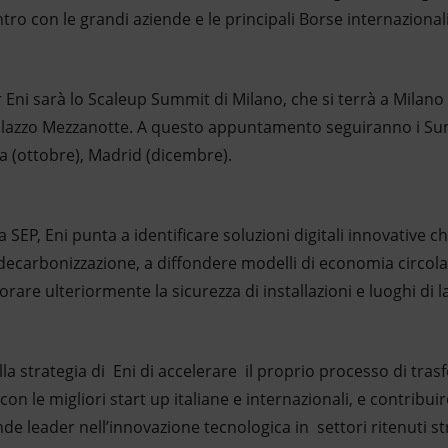
tro con le grandi aziende e le principali Borse internazionali
i sarà lo Scaleup Summit di Milano, che si terrà a Milano 
Palazzo Mezzanotte. A questo appuntamento seguiranno i Su
a (ottobre), Madrid (dicembre).
SEP, Eni punta a identificare soluzioni digitali innovative 
di decarbonizzazione, a diffondere modelli di economia circo
orare ulteriormente la sicurezza di installazioni e luoghi di l
ella strategia di Eni di accelerare il proprio processo di tra
on le migliori start up italiane e internazionali, e contribui
nde leader nell’innovazione tecnologica in settori ritenuti str