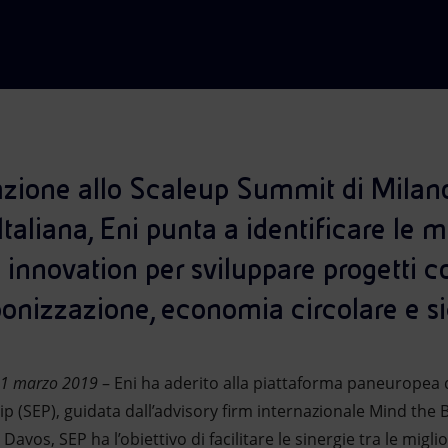
azione allo Scaleup Summit di Milan
taliana, Eni punta a identificare le mi
innovation per sviluppare progetti c
bonizzazione, economia circolare e s
 11 marzo 2019
– Eni ha aderito alla piattaforma paneuropea 
 (SEP), guidata dall’advisory firm internazionale Mind the B
os, SEP ha l’obiettivo di facilitare le sinergie tra le migli