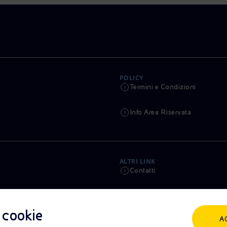
POLICY
Termini e Condizioni
Info Area Riservata
ALTRI LINK
Contatti
Calendario
i cookie
A
Aste e Bandi