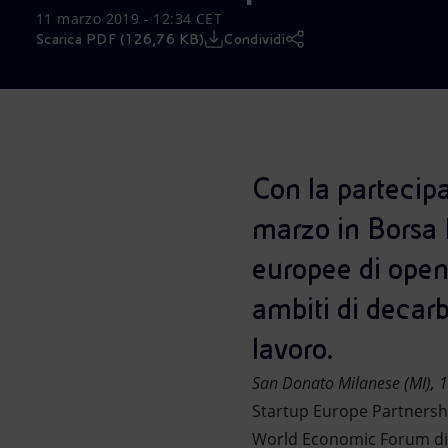
11 marzo 2019 - 12:34 CET
Market Abuse
Scarica PDF (126,76 KB)
Condividi
Con la partecip
marzo in Borsa I
europee di open 
ambiti di decar
lavoro.
San Donato Milanese (MI),
Startup Europe Partnership
World Economic Forum di Dav