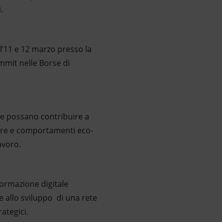
.
l’11 e 12 marzo presso la
mmit nelle Borse di
che possano contribuire a
lare e comportamenti eco-
avoro.
sformazione digitale
re allo sviluppo di una rete
ategici.