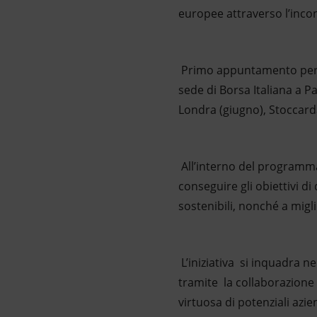
europee attraverso l’incon
Primo appuntamento per En
sede di Borsa Italiana a 
Londra (giugno), Stoccard
All’interno del programma 
conseguire gli obiettivi 
sostenibili, nonché a migli
L’iniziativa si inquadra n
tramite la collaborazione c
virtuosa di potenziali azie