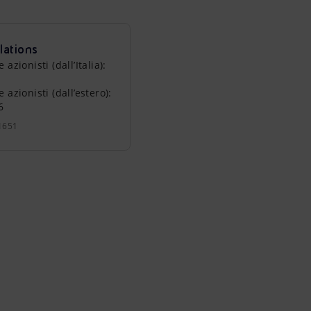
lations
zionisti (dall’Italia):
azionisti (dall’estero):
6
1651