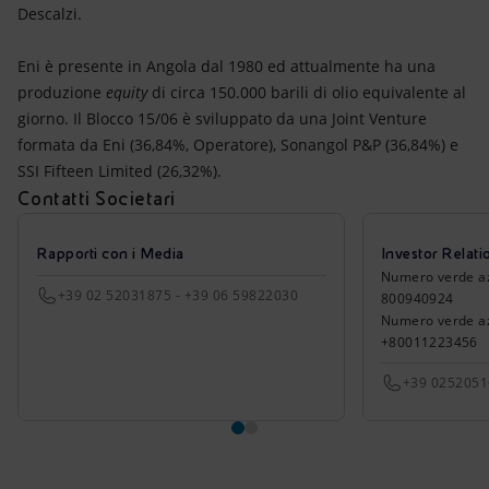
Descalzi.
Eni è presente in Angola dal 1980 ed attualmente ha una
produzione
equity
di circa 150.000 barili di olio equivalente al
giorno. Il Blocco 15/06 è sviluppato da una Joint Venture
formata da Eni (36,84%, Operatore), Sonangol P&P (36,84%) e
SSI Fifteen Limited (26,32%).
Contatti Societari
Rapporti con i Media
Investor Relati
Numero verde azio
+39 02 52031875 - +39 06 59822030
800940924
Numero verde azi
+80011223456
+39 025205