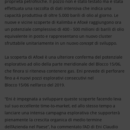
proprietà petrofisiche. Il pozzo non è stato testato ma è stata
effettuata una raccolta di dati intensiva che indica una
capacità produttiva di oltre 5.000 barili di olio al giorno. Le
nuove e vicine scoperte di Kalimba e Afoxé raggiungono ora
un potenziale complessivo di 400 - 500 milioni di barili di olio
equivalente in posto e rappresentano un nuovo cluster
sfruttabile unitariamente in un nuovo
concept
di sviluppo.
La scoperta di Afoxé è una ulteriore conferma del potenziale
esplorativo ad olio della parte meridionale del Blocco 15/06,
che finora si riteneva contenere gas. Eni prevede di perforare
fino a 4 nuovi pozzi esplorativi consecutivi nel
Blocco 15/06 nell’arco del 2019.
“Eni è impegnata a sviluppare queste scoperte facendo leva
sul suo eccellente time-to-market, ed allo stesso tempo a
lanciare una intensa campagna esplorativa che supporterà
pienamente la crescita organica di medio termine
dell’Azienda nel Paese”, ha commentato l’AD di Eni Claudio