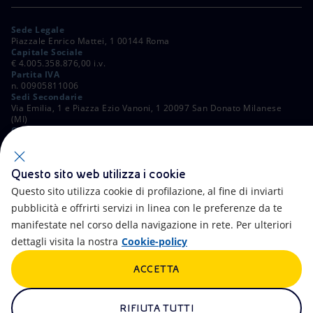
Sede Legale
Piazzale Enrico Mattei, 1 00144 Roma
Capitale Sociale
€ 4.005.358.876,00 i.v.
Partita IVA
n. 00905811006
Sedi Secondarie
Via Emilia, 1 e Piazza Ezio Vanoni, 1 20097 San Donato Milanese
(MI)
C. Fiscale e Registro Imprese di Roma
n. 00484960588
ALTRI LINK
Questo sito web utilizza i cookie
Contatti
FAQ
Questo sito utilizza cookie di profilazione, al fine di inviarti
pubblicità e offrirti servizi in linea con le preferenze da te
Accessibilità
Calendario
manifestate nel corso della navigazione in rete. Per ulteriori
dettagli visita la nostra
Cookie-policy
Newsletter
Intelligenza artificiale
ACCETTA
Aste e Bandi
Truffe e Phishing
Whistleblowing
eniSpace
RIFIUTA TUTTI