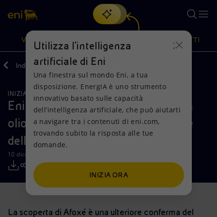
Cerca
VISIONE
AZIONI
PRODOTTI
Utilizza l'intelligenza
artificiale di Eni
Indietro
Media
Comunicati Stampa
Una finestra sul mondo Eni, a tua
Oppure
scopri EnergIA
, la nostra nuova soluzione di intelligenza
disposizione. EnergIA è uno strumento
artificiale.
INIZIATIVE PER I TERRITORI
RISORSE NATURALI
Visione
Azioni
Prodotti
innovativo basato sulle capacità
Eni annuncia una nuova scoperta a
dell’intelligenza artificiale, che può aiutarti
olio nel Blocco 15/06, nell’offshore
a navigare tra i contenuti di eni.com,
Mission e valori
Diversificazione energetica
Casa
trovando subito la risposta alle tue
dell’Angola
domande.
Persone e Partnership
Tecnologie per la transizione
Imprese
10 dicembre 2018 - 11:06 CET
Net Zero
Collaborazioni per l'innovazione
Mobilità
INIZIA ORA
Modello satellitare
Attività nel mondo
La scoperta di Afoxé è una ulteriore conferma del