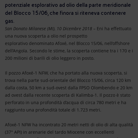
Energia accessibile
potenziale esplorativo ad olio della parte meridionale
del Blocco 15/06, che finora si riteneva contenere
Innovazione
gas.
San Donato Milanese (MI), 10 Dicembre 2018
– Eni ha effettuato
Scenari energetici
una nuova scoperta a olio nel prospetto
esplorativo denominato Afoxé, nel Blocco 15/06, nell’offshore
dell’Angola. Secondo le stime, la scoperta contiene tra i 170 e i
200 milioni di barili di olio leggero in posto.
Il pozzo Afoxé-1 NFW, che ha portato alla nuova scoperta, si
trova nella parte sud-orientale del Blocco 15/06, circa 120 km
dalla costa, 50 km a sud-ovest dalla FPSO Olombendo e 20 km
ad ovest dalla recente scoperta di Kalimba-1. Il pozzo è stato
perforato in una profondità d’acqua di circa 780 metri e ha
raggiunto una profondità totale di 1.723 metri.
Afoxé-1 NFW ha incontrato 20 metri netti di olio di alta qualità
(37° API) in arenarie del tardo Miocene con eccellenti