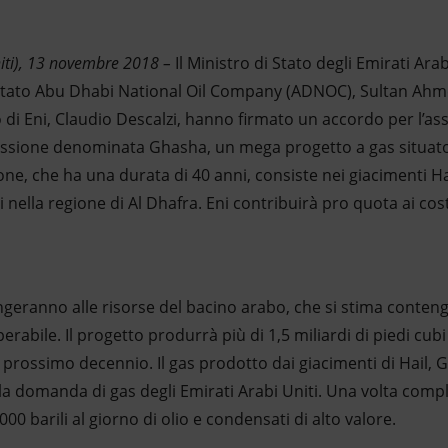
niti), 13 novembre 2018 –
Il Ministro di Stato degli Emirati Ar
 stato Abu Dhabi National Oil Company (ADNOC), Sultan Ahme
di Eni, Claudio Descalzi, hanno firmato un accordo per l’as
ssione denominata Ghasha, un mega progetto a gas situato 
ne, che ha una durata di 40 anni, consiste nei giacimenti H
i nella regione di Al Dhafra. Eni contribuirà pro quota ai cost
geranno alle risorse del bacino arabo, che si stima contenga 
rabile. Il progetto produrrà più di 1,5 miliardi di piedi cubi
l prossimo decennio. Il gas prodotto dai giacimenti di Hail
lla domanda di gas degli Emirati Arabi Uniti. Una volta compl
0 barili al giorno di olio e condensati di alto valore.