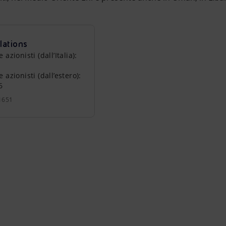
lations
zionisti (dall’Italia):
azionisti (dall’estero):
6
1651