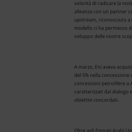
volontà di radicare la nos
alleanza con un partner c
upstream, riconosciuto a l
modello ci ha permesso di r
sviluppo delle nostre sco
A marzo, Eni aveva acqui
del 5% nella concessione d
concessioni petrolifere a 
caratterizzati dal dialogo
obiettivi concordati.
Oltre agli Emirati Arabi U