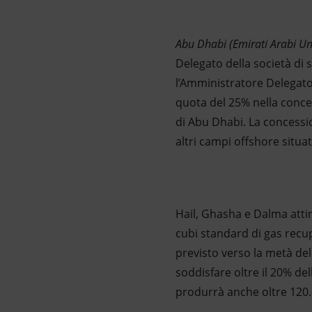
Abu Dhabi (Emirati Arabi U
Delegato della società di
l’Amministratore Delegato 
quota del 25% nella conce
di Abu Dhabi. La concessio
altri campi offshore situat
Hail, Ghasha e Dalma attin
cubi standard di gas recupe
previsto verso la metà de
soddisfare oltre il 20% de
produrrà anche oltre 120.00