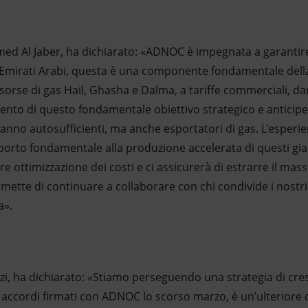
ed Al Jaber, ha dichiarato: «ADNOC è impegnata a garantire
 Emirati Arabi, questa è una componente fondamentale della 
isorse di gas Hail, Ghasha e Dalma, a tariffe commerciali, d
ento di questo fondamentale obiettivo strategico e anticiperà
anno autosufficienti, ma anche esportatori di gas. L'esperie
orto fondamentale alla produzione accelerata di questi giac
re ottimizzazione dei costi e ci assicurerà di estrarre il mas
ermette di continuare a collaborare con chi condivide i nostri 
a».
lzi, ha dichiarato: «Stiamo perseguendo una strategia di cres
i accordi firmati con ADNOC lo scorso marzo, è un’ulteriore