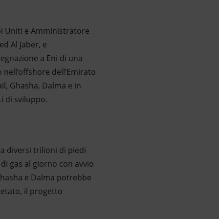
abi Uniti e Amministratore
d Al Jaber, e
segnazione a Eni di una
nell’offshore dell’Emirato
ail, Ghasha, Dalma e in
i di sviluppo.
diversi trilioni di piedi
 di gas al giorno con avvio
, Ghasha e Dalma potrebbe
etato, il progetto