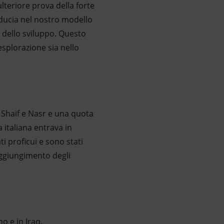
lteriore prova della forte
ducia nel nostro modello
e dello sviluppo. Questo
esplorazione sia nello
Shaif e Nasr e una quota
 italiana entrava in
i proficui e sono stati
aggiungimento degli
o e in Iraq.