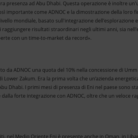
tra presenza ad Abu Dhabi. Questa operazione è inoltre un'u
osì importante come ADNOC e la dimostrazione della loro fi
ivello mondiale, basato sull'integrazione dell'esplorazione 
aggiungere risultati straordinari negli ultimi anni, sia nell'
perte con un time-to-market da record».
sito da ADNOC una quota del 10% nella concessione di Umm 
i Lower Zakum. Era la prima volta che un’azienda energetica
Abu Dhabi. I primi mesi di presenza di Eni nel paese sono stat
 e dalla forte integrazione con ADNOC, oltre che un veloce r
niti, nel Medio Oriente Eni è presente anche in Oman, in Liban