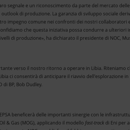
ro segnale e un riconoscimento da parte del mercato delle 
ro outlook di produzione. La garanzia di sviluppo sociale deri
ro impegno comune nei confronti dei nostri collaboratori e
onfidiamo che questa iniziativa possa condurre a ulteriori 
ivelli di produzione», ha dichiarato il presidente di NOC, Mu
nte verso il nostro ritorno a operare in Libia. Riteniamo c
ibia ci consentirà di anticipare il riavvio dell'esplorazione i
D di BP, Bob Dudley.
EPSA beneficerà delle importanti sinergie con le infrastruttu
 Oil & Gas (MOG), applicando il modello
fast-track
di Eni per 