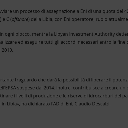
vviare un processo di assegnazione a Eni di una quota del 4
) e C (
offshore
) della Libia, con Eni operatore, ruolo attualm
in ogni blocco, mentre la Libyan Investment Authority detien
inalizzare ed eseguire tutti gli accordi necessari entro la fine
l 2019.
tante traguardo che darà la possibilità di liberare il potenzi
ell’EPSA sospese dal 2014. Inoltre, contribuisce a creare un c
tinare i livelli di produzione e le riserve di idrocarburi del p
 in Libia», ha dichiarato l'AD di Eni, Claudio Descalzi.