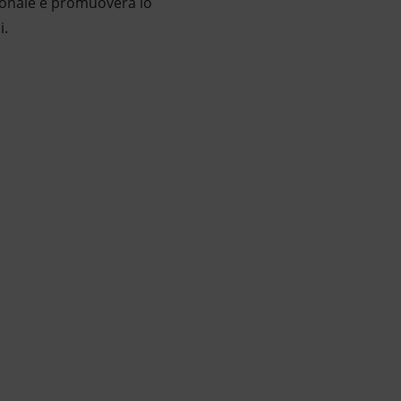
ionale e promuoverà lo
i.