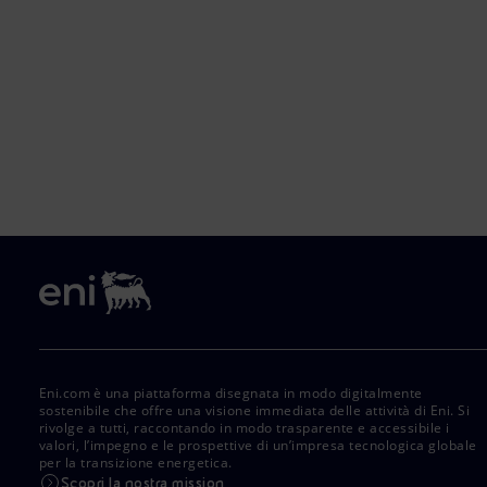
Eni.com è una piattaforma disegnata in modo digitalmente
sostenibile che offre una visione immediata delle attività di Eni. Si
rivolge a tutti, raccontando in modo trasparente e accessibile i
valori, l’impegno e le prospettive di un’impresa tecnologica globale
per la transizione energetica.
Scopri la nostra mission