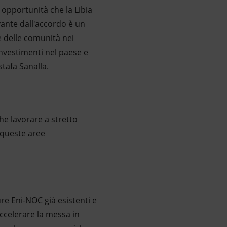
opportunità che la Libia
vante dall'accordo è un
 delle comunità nei
investimenti nel paese e
stafa Sanalla.
he lavorare a stretto
n queste aree
re Eni-NOC già esistenti e
accelerare la messa in