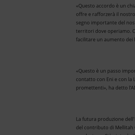
«Questo accordo è un chia
offre e rafforzerà il nost
segno importante del nost
territori dove operiamo. C
facilitare un aumento dei l
«Questo è un passo importa
contatto con Eni e con la L
promettenti», ha detto l’A
La futura produzione dell'
del contributo di Mellitah