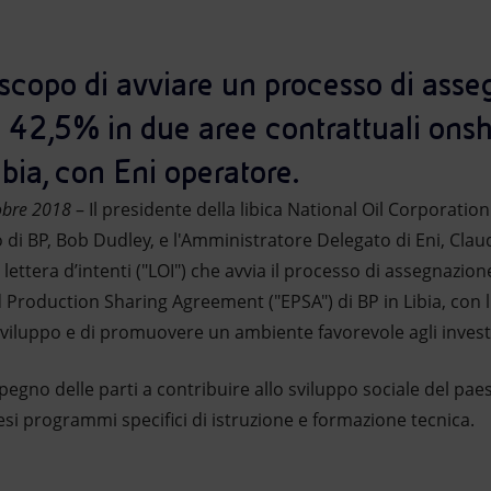
 scopo di avviare un processo di asse
l 42,5% in due aree contrattuali ons
ibia, con Eni operatore.
obre 2018
– Il presidente della libica National Oil Corporatio
 di BP, Bob Dudley, e l'Amministratore Delegato di Eni, Clau
lettera d’intenti ("LOI") che avvia il processo di assegnazion
 Production Sharing Agreement ("EPSA") di BP in Libia, con l'o
 sviluppo e di promuovere un ambiente favorevole agli inves
mpegno delle parti a contribuire allo sviluppo sociale del pae
resi programmi specifici di istruzione e formazione tecnica.