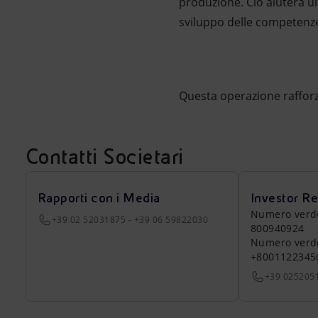
produzione. Ciò aiuterà u
sviluppo delle competenze 
Questa operazione rafforze
Contatti Societari
Rapporti con i Media
Investor Re
Numero verde a
+39 02 52031875 - +39 06 59822030
800940924
Numero verde 
+8001122345
+39 025205