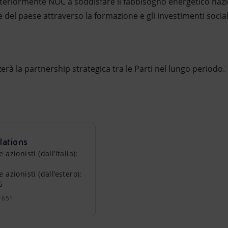
lteriormente NOC a soddisfare il fabbisogno energetico naz
del paese attraverso la formazione e gli investimenti social
rà la partnership strategica tra le Parti nel lungo periodo.
lations
zionisti (dall’Italia):
azionisti (dall’estero):
6
1651