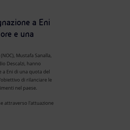
gnazione a Eni
hore e una
n (NOC), Mustafa Sanalla,
dio Descalzi, hanno
e a Eni di una quota del
biettivo di rilanciare le
timenti nel paese.
se attraverso l'attuazione