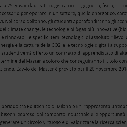
 a 25 giovani laureati magistrali in Ingegneria, fisica, chim
ecessario per operare in un settore, quello energetico, cara
ivi. Nel corso dell’anno, gli studenti approfondiranno gli sce
e del climate change, le tecnologie oil&gas più innovative (bi
e rinnovabili e specifici temi tecnologici di assoluto rilievo
ergia e la cattura della CO2, e le tecnologie digitali a supp
li studenti verrà offerto un contratto di apprendistato di al
l termine del Master a coloro che conseguiranno il titolo co
azienda. L’avvio del Master è previsto per il 26 novembre 2018
 periodo tra Politecnico di Milano e Eni rappresenta un’esp
 bisogni espressi dal comparto industriale e le opportunità 
enerare un circolo virtuoso e di valorizzare la ricerca scient