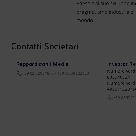
Paese e al suo sviluppo i
pragmatismo industriale, En
mondo.
Contatti Societari
Rapporti con i Media
Investor Re
Numero verde a
+39 02 52031875 - +39 06 59822030
800940924
Numero verde 
+8001122345
+39 025205