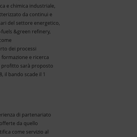
ica e chimica industriale,
tterizzato da continui e
nari del settore energetico,
o-fuels &green refinery,
, come
orto dei processi
ta formazione e ricerca
n profitto sarà proposto
, il bando scade il 1
erienza di partenariato
offerte da quello
ifica come servizio al