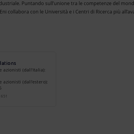
ndustriale. Puntando sull’unione tra le competenze del mo
i collabora con le Università e i Centri di Ricerca più all’ava
lations
zionisti (dall’Italia):
azionisti (dall’estero):
6
1651