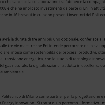
o che sancisce la collaborazione tra l’ateneo e la compagnia
008 e che ha implicato investimenti da parte di Eni in attività
anche in 16 brevetti in cui sono presenti inventori del Politec
he avrà la durata di tre anni più uno opzionale, conferisce al
sulle tre vie maestre che Eni intende percorrere nello svilup
colare, intesa come sostenibilità dei processi produttivi, ott
 la transizione energetica, con lo studio di tecnologie innovat
l gas naturale; la digitalizzazione, tradotta in eccellenza op
ne ambientale.
 il Politecnico di Milano come partner per la progettazione e
o in Energy Innovation. Si tratta di un percorso formativo m