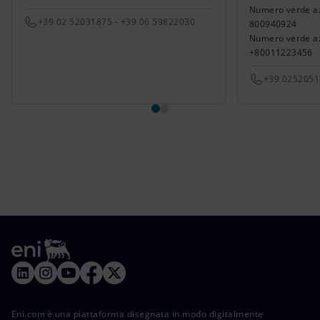
Energia accessibile
Numero verde azio
+39 02 52031875 - +39 06 59822030
800940924
Innovazione
Numero verde azi
+80011223456
Scenari energetici
+39 025205
Eni.com è una piattaforma disegnata in modo digitalmente