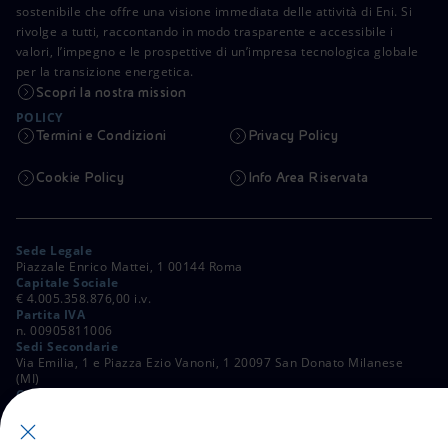
sostenibile che offre una visione immediata delle attività di Eni. Si
rivolge a tutti, raccontando in modo trasparente e accessibile i
valori, l’impegno e le prospettive di un’impresa tecnologica globale
per la transizione energetica.
Scopri la nostra mission
POLICY
Termini e Condizioni
Privacy Policy
Cookie Policy
Info Area Riservata
Sede Legale
Piazzale Enrico Mattei, 1 00144 Roma
Capitale Sociale
€ 4.005.358.876,00 i.v.
Partita IVA
n. 00905811006
Sedi Secondarie
Via Emilia, 1 e Piazza Ezio Vanoni, 1 20097 San Donato Milanese
(MI)
C. Fiscale e Registro Imprese di Roma
n. 00484960588