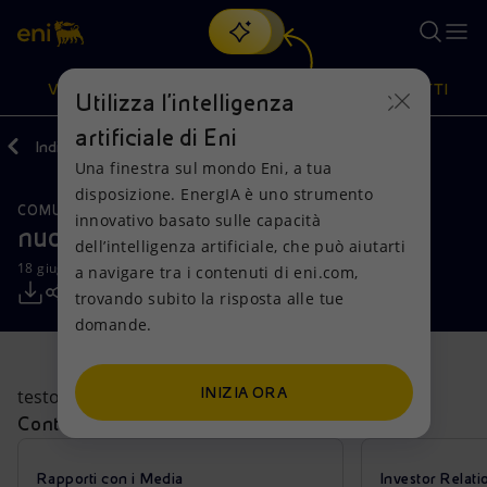
Cerca
VISIONE
AZIONI
PRODOTTI
Utilizza l'intelligenza
artificiale di Eni
Indietro
Media
Comunicati Stampa
Una finestra sul mondo Eni, a tua
Oppure
scopri EnergIA
, la nostra nuova soluzione di intelligenza
disposizione. EnergIA è uno strumento
artificiale.
COMUNICAZIONI CDA
FINANZA, STRATEGIA E REPORT
Visione
Azioni
Prodotti
innovativo basato sulle capacità
nuovo cs per categorie 1
dell’intelligenza artificiale, che può aiutarti
18 giugno 2018 - 10:00 CEST
a navigare tra i contenuti di eni.com,
Mission e valori
Diversificazione energetica
Casa
trovando subito la risposta alle tue
domande.
Persone e Partnership
Tecnologie per la transizione
Imprese
Net Zero
Collaborazioni per l'innovazione
Mobilità
INIZIA ORA
testo nuovo cs
Contatti Societari
Modello satellitare
Attività nel mondo
Rapporti con i Media
Investor Relati