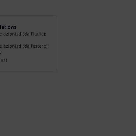
lations
zionisti (dall’Italia):
azionisti (dall’estero):
6
1651