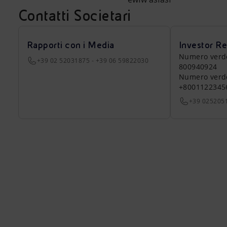
Market Abuse
Contatti Societari
Rapporti con i Media
Investor Re
Numero verde a
+39 02 52031875 - +39 06 59822030
800940924
Numero verde 
+8001122345
+39 025205