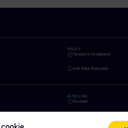
POLICY
Termini e Condizioni
Info Area Riservata
ALTRI LINK
Contatti
Calendario
i cookie