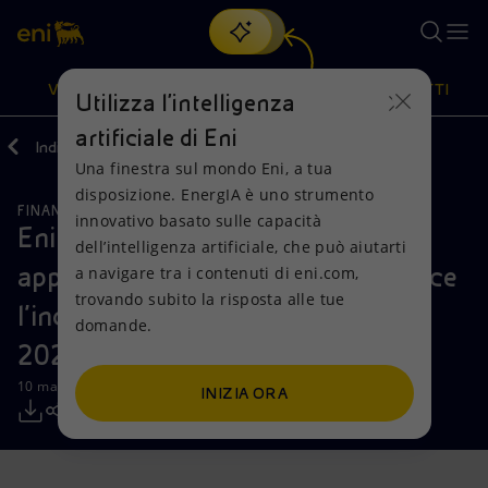
Cerca
VISIONE
AZIONI
PRODOTTI
Utilizza l'intelligenza
artificiale di Eni
Indietro
Media
Comunicati Stampa
Una finestra sul mondo Eni, a tua
Oppure
scopri EnergIA
, la nostra nuova soluzione di intelligenza
disposizione. EnergIA è uno strumento
artificiale.
FINANZA, STRATEGIA E REPORT
Visione
Azioni
Prodotti
innovativo basato sulle capacità
Eni: l'Assemblea degli Azionisti
dell’intelligenza artificiale, che può aiutarti
approva il Bilancio 2017 e conferisce
a navigare tra i contenuti di eni.com,
Mission e valori
Diversificazione energetica
Casa
trovando subito la risposta alle tue
l’incarico di revisione legale 2019-
domande.
Persone e Partnership
Tecnologie per la transizione
Imprese
2027
Net Zero
Collaborazioni per l'innovazione
Mobilità
10 maggio 2018 - 19:30 CEST
INIZIA ORA
Modello satellitare
Attività nel mondo