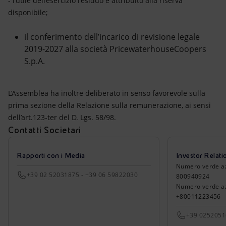
- l’utile dell’esercizio residuo è attribuito alla riserva
disponibile;
il conferimento dell’incarico di revisione legale
2019-2027 alla società PricewaterhouseCoopers
S.p.A.
L’Assemblea ha inoltre deliberato in senso favorevole sulla
prima sezione della Relazione sulla remunerazione, ai sensi
dell’art.123-ter del D. Lgs. 58/98.
Contatti Societari
Rapporti con i Media
Investor Relati
Numero verde azio
+39 02 52031875 - +39 06 59822030
800940924
Numero verde azi
+80011223456
+39 025205