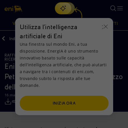
Cerca
VISIONE
AZIONI
PRODOTTI
Utilizza l'intelligenza
artificiale di Eni
Indietro
Media
Comunicati Stampa
Una finestra sul mondo Eni, a tua
Oppure
scopri EnergIA
, la nostra nuova soluzione di intelligenza
disposizione. EnergIA è uno strumento
artificiale.
RAFFINAZIONE E BIORAFFINAZIONE
Visione
Azioni
Prodotti
innovativo basato sulle capacità
RICERCA, SVILUPPO E TECNOLOGIA
dell’intelligenza artificiale, che può aiutarti
Eni: venduta a Zhejiang
a navigare tra i contenuti di eni.com,
Mission e valori
Diversificazione energetica
Casa
Petrochemicals la licenza per l’utilizzo
trovando subito la risposta alle tue
domande.
della tecnologia di raffinazione EST
Persone e Partnership
Tecnologie per la transizione
Imprese
16 marzo 2018 - 10:30 CET
Net Zero
Collaborazioni per l'innovazione
Mobilità
INIZIA ORA
Modello satellitare
Attività nel mondo