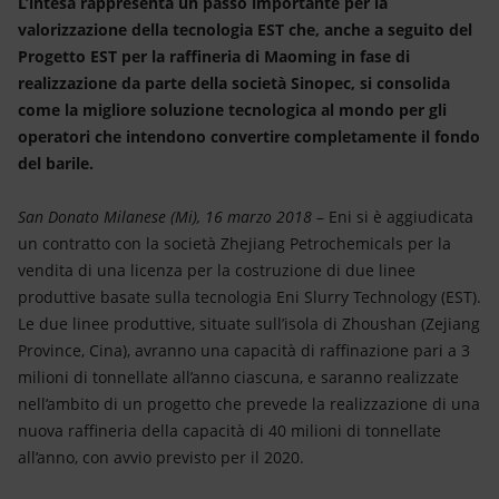
L’intesa rappresenta un passo importante per la
Energia accessibile
valorizzazione della tecnologia EST che, anche a seguito del
Progetto EST per la raffineria di Maoming in fase di
Innovazione
realizzazione da parte della società Sinopec, si consolida
come la migliore soluzione tecnologica al mondo per gli
Scenari energetici
operatori che intendono convertire completamente il fondo
del barile.
San Donato Milanese (Mi), 16 marzo 2018
– Eni si è aggiudicata
un contratto con la società Zhejiang Petrochemicals per la
vendita di una licenza per la costruzione di due linee
produttive basate sulla tecnologia Eni Slurry Technology (EST).
Le due linee produttive, situate sull’isola di Zhoushan (Zejiang
Province, Cina), avranno una capacità di raffinazione pari a 3
milioni di tonnellate all’anno ciascuna, e saranno realizzate
nell’ambito di un progetto che prevede la realizzazione di una
nuova raffineria della capacità di 40 milioni di tonnellate
all’anno, con avvio previsto per il 2020.