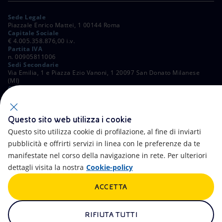
Sede Legale
Piazzale Enrico Mattei, 1 00144 Roma
Capitale Sociale
€ 4.005.358.876,00 i.v.
Partita IVA
n. 00905811006
Sedi Secondarie
Via Emilia, 1 e Piazza Ezio Vanoni, 1 20097 San Donato Milanese
(MI)
C. Fiscale e Registro Imprese di Roma
n. 00484960588
ALTRI LINK
Questo sito web utilizza i cookie
Contatti
FAQ
Questo sito utilizza cookie di profilazione, al fine di inviarti
pubblicità e offrirti servizi in linea con le preferenze da te
Accessibilità
Calendario
manifestate nel corso della navigazione in rete. Per ulteriori
dettagli visita la nostra
Cookie-policy
Newsletter
Intelligenza artificiale
ACCETTA
Aste e Bandi
Truffe e Phishing
Whistleblowing
eniSpace
RIFIUTA TUTTI