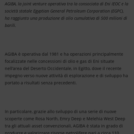
Energia accessibile
AGIBA, la joint venture operativa tra la consociata di Eni IEOC e la
società statale Egyptian General Petroleum Corporation (EGPC),
Innovazione
ha raggiunto una produzione di olio cumulativa di 500 milioni di
barili.
Scenari energetici
AGIBA è operativa dal 1981 e ha operazioni principalmente
focalizzate nelle concessioni di olio e gas di Eni situate
nell'area del Deserto Occidentale, in Egitto, dove il recente
impegno verso nuove attività di esplorazione e di sviluppo ha
portato a risultati senza precedenti.
In particolare, grazie allo sviluppo di una serie di nuove
scoperte come Rosa North, Emry Deep e Melehia West Deep
tra gli attuali asset convenzionali, AGIBA è stata in grado di
produrre e valorizzare risorse petrolifere pari a circa 110