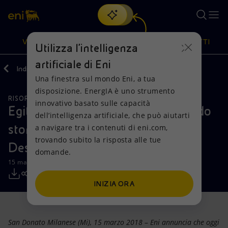
Cerca
VISIONE
AZIONI
PRODOTTI
Utilizza l'intelligenza
artificiale di Eni
Indietro
Media
Comunicati Stampa
Una finestra sul mondo Eni, a tua
Oppure
scopri EnergIA
, la nostra nuova soluzione di intelligenza
disposizione. EnergIA è uno strumento
artificiale.
RISORSE NATURALI
Visione
Azioni
Prodotti
innovativo basato sulle capacità
Egitto: Agiba raggiunge un traguardo
dell’intelligenza artificiale, che può aiutarti
storico di produzione nell’area del
a navigare tra i contenuti di eni.com,
Mission e valori
Diversificazione energetica
Casa
trovando subito la risposta alle tue
Deserto Occidentale
domande.
Persone e Partnership
Tecnologie per la transizione
Imprese
15 marzo 2018 - 16:25 CET
Net Zero
Collaborazioni per l'innovazione
Mobilità
INIZIA ORA
Modello satellitare
Attività nel mondo
San Donato Milanese (Mi), 15 marzo 2018
–
Eni annuncia che oggi