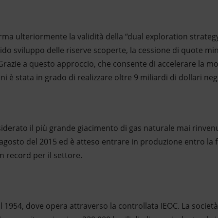
a ulteriormente la validità della “dual exploration strategy
ido sviluppo delle riserve scoperte, la cessione di quote m
 Grazie a questo approccio, che consente di accelerare la mon
Eni è stata in grado di realizzare oltre 9 miliardi di dollari negl
siderato il più grande giacimento di gas naturale mai rinve
’agosto del 2015 ed è atteso entrare in produzione entro la f
n record per il settore.
al 1954, dove opera attraverso la controllata IEOC. La società