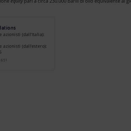
zione
equity
pari a circa 230.000 barili di olio equivalente al g
lations
zionisti (dall’Italia):
azionisti (dall’estero):
6
1651