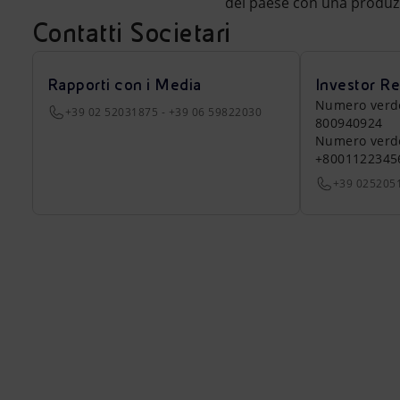
del paese con una produ
Contatti Societari
Rapporti con i Media
Investor Re
Numero verde a
+39 02 52031875 - +39 06 59822030
800940924
Numero verde 
+8001122345
+39 025205