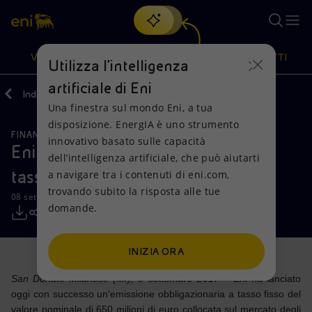
Cerca
VISIONE
AZIONI
PRODOTTI
Utilizza l'intelligenza
artificiale di Eni
Indietro
Media
Comunicati Stampa
Una finestra sul mondo Eni, a tua
Oppure
scopri EnergIA
, la nostra nuova soluzione di intelligenza
disposizione. EnergIA è uno strumento
artificiale.
FINANZA, STRATEGIA E REPORT
Visione
Azioni
Prodotti
innovativo basato sulle capacità
Eni: lanciato con successo bond a
dell’intelligenza artificiale, che può aiutarti
tasso fisso
a navigare tra i contenuti di eni.com,
Mission e valori
Diversificazione energetica
Casa
trovando subito la risposta alle tue
08 settembre 2017 - 16:29 CEST
domande.
Persone e Partnership
Tecnologie per la transizione
Imprese
Net Zero
Collaborazioni per l'innovazione
Mobilità
INIZIA ORA
San Donato Milanese (MI), 8 settembre 2017
Modello satellitare
Attività nel mondo
– Eni ha lanciato
oggi con successo un'emissione obbligazionaria a tasso fisso del
valore nominale di 650 milioni di euro collocata sul mercato degli