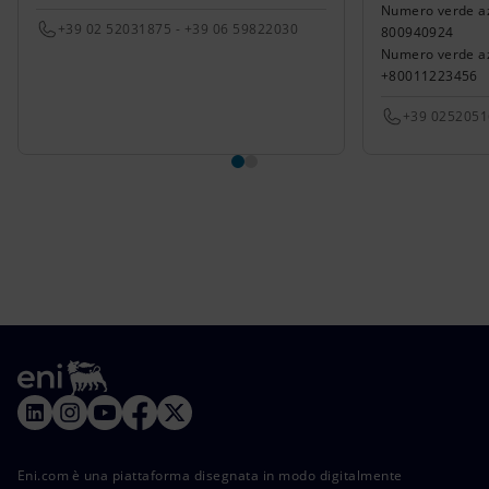
Numero verde azio
+39 02 52031875 - +39 06 59822030
800940924
Numero verde azi
+80011223456
+39 025205
Eni.com è una piattaforma disegnata in modo digitalmente