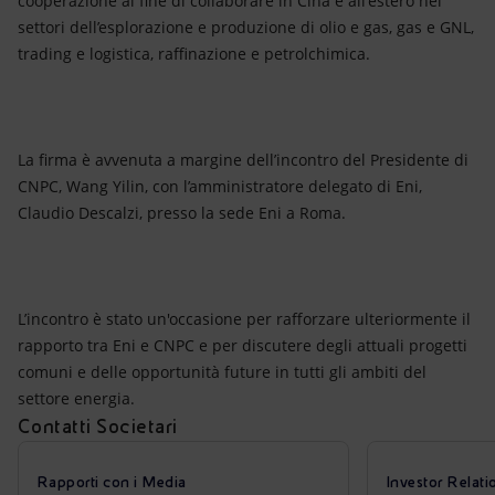
cooperazione al fine di collaborare in Cina e all'estero nei
Energia accessibile
settori dell’esplorazione e produzione di olio e gas, gas e GNL,
trading e logistica, raffinazione e petrolchimica.
Innovazione
Scenari energetici
La firma è avvenuta a margine dell’incontro del Presidente di
CNPC, Wang Yilin, con l’amministratore delegato di Eni,
Claudio Descalzi, presso la sede Eni a Roma.
L’incontro è stato un'occasione per rafforzare ulteriormente il
rapporto tra Eni e CNPC e per discutere degli attuali progetti
comuni e delle opportunità future in tutti gli ambiti del
settore energia.
Contatti Societari
Rapporti con i Media
Investor Relati