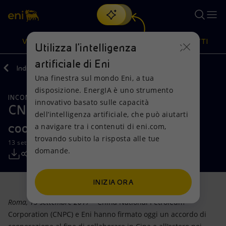
Cerca
VISIONE
AZIONI
PRODOTTI
Utilizza l'intelligenza
artificiale di Eni
Indietro
Media
Comunicati Stampa
Una finestra sul mondo Eni, a tua
Oppure
scopri EnergIA
, la nostra nuova soluzione di intelligenza
disposizione. EnergIA è uno strumento
artificiale.
INCONTRI E ACCORDI
Visione
Azioni
Prodotti
innovativo basato sulle capacità
CNPC e Eni firmano un accordo di
dell’intelligenza artificiale, che può aiutarti
cooperazione
a navigare tra i contenuti di eni.com,
Mission e valori
Diversificazione energetica
Casa
trovando subito la risposta alle tue
13 settembre 2017 - 13:40 CEST
domande.
Persone e Partnership
Tecnologie per la transizione
Imprese
Net Zero
Collaborazioni per l'innovazione
Mobilità
INIZIA ORA
Roma, 13 settembre 2017
– China National Petroleum
Modello satellitare
Attività nel mondo
Corporation (CNPC) e Eni hanno firmato oggi un accordo di