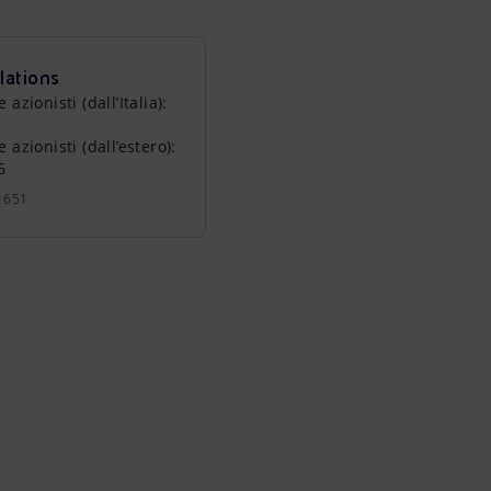
lations
zionisti (dall’Italia):
azionisti (dall’estero):
6
1651