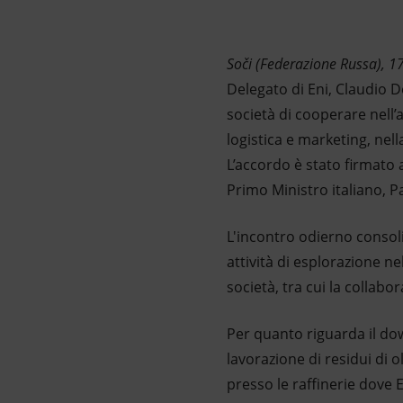
Market Abuse
Soči (Federazione Russa),
17
Delegato di Eni, Claudio 
società di cooperare nell’a
logistica e marketing, nell
L’accordo è stato firmato 
Primo Ministro italiano, P
L'incontro odierno consoli
attività di esplorazione ne
società, tra cui la collabo
Per quanto riguarda il dow
lavorazione di residui di o
presso le raffinerie dove 