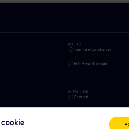
POLICY
Termini e Condizioni
Info Area Riservata
ALTRI LINK
Contatti
Calendario
i cookie
A
Aste e Bandi