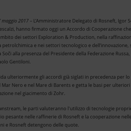
 maggio 2017
– L’Amministratore Delegato di Rosneft, Igor S
Descalzi, hanno firmato oggi un Accordo di Cooperazione ch
mbito dei settori Exploration & Production, nella raffinazion
a petrolchimica e nei settori tecnologico e dell’innovazione, si
a Soči alla presenza del Presidente della Federazione Russa, 
aolo Gentiloni.
da ulteriormente gli accordi già siglati in precedenza per l
l Mar Nero e nel Mare di Barents e getta le basi per ulterior
razione nel giacimento di Zohr.
nstream, le parti valuteranno l'utilizzo di tecnologie proprie
lio pesante nelle raffinerie di Rosneft e la cooperazione nelle
Eni e Rosneft detengono delle quote.