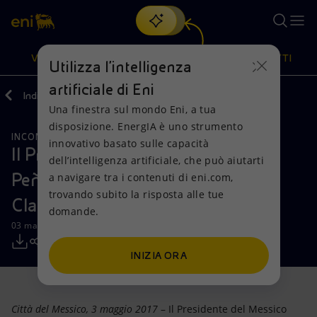
Cerca
VISIONE
AZIONI
PRODOTTI
Utilizza l'intelligenza
artificiale di Eni
Indietro
Media
Comunicati Stampa
Una finestra sul mondo Eni, a tua
Oppure
scopri EnergIA
, la nostra nuova soluzione di intelligenza
disposizione. EnergIA è uno strumento
artificiale.
INCONTRI E ACCORDI
RISORSE NATURALI
Visione
Azioni
Prodotti
innovativo basato sulle capacità
Il Presidente del Messico Enrique
dell’intelligenza artificiale, che può aiutarti
Peña Nieto incontra l’AD di Eni
a navigare tra i contenuti di eni.com,
Mission e valori
Diversificazione energetica
Casa
trovando subito la risposta alle tue
Claudio Descalzi
domande.
Persone e Partnership
Tecnologie per la transizione
Imprese
03 maggio 2017 - 11:00 CEST
Net Zero
Collaborazioni per l'innovazione
Mobilità
INIZIA ORA
Modello satellitare
Attività nel mondo
Città del Messico, 3 maggio 2017
– Il Presidente del Messico