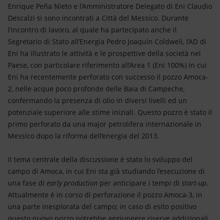
Energia accessibile
Enrique Peña Nieto e l’Amministratore Delegato di Eni Claudio
Descalzi si sono incontrati a Città del Messico. Durante
Innovazione
l’incontro di lavoro, al quale ha partecipato anche il
Segretario di Stato all’Energia Pedro Joaquín Coldwell, l’AD di
Scenari energetici
Eni ha illustrato le attività e le prospettive della società nel
Paese, con particolare riferimento all’Area 1 (Eni 100%) in cui
Eni ha recentemente perforato con successo il pozzo Amoca-
2, nelle acque poco profonde delle Baia di Campeche,
confermando la presenza di olio in diversi livelli ed un
potenziale superiore alle stime iniziali. Questo pozzo è stato il
primo perforato da una major petrolifera internazionale in
Messico dopo la riforma dell’energia del 2013.
Il tema centrale della discussione è stato lo sviluppo del
campo di Amoca, in cui Eni sta già studiando l’esecuzione di
una fase di
early production
per anticipare i tempi di
start-up
.
Attualmente è in corso di perforazione il pozzo Amoca-3, in
una parte inesplorata del campo; in caso di esito positivo
questo nuovo pozzo potrebbe aggiungere riserve addizionali.