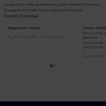
avviata da Eni volta ad allineare i propri contratti di fornitura
di lungo termine alle nuove condizioni di mercato.
Contatti Societari
Rapporti con i Media
Investor Relati
Numero verde azio
+39 02 52031875 - +39 06 59822030
800940924
Numero verde azi
+80011223456
+39 025205