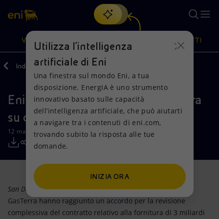
Cerca
VISIONE
AZIONI
PRODOTTI
Utilizza l'intelligenza
artificiale di Eni
Indietro
Media
Comunicati Stampa
Una finestra sul mondo Eni, a tua
Oppure
scopri EnergIA
, la nostra nuova soluzione di intelligenza
disposizione. EnergIA è uno strumento
artificiale.
Eni: raggiunto accordo con GasTerra
Visione
Azioni
Prodotti
innovativo basato sulle capacità
dell’intelligenza artificiale, che può aiutarti
su contratto di fornitura gas
a navigare tra i contenuti di eni.com,
Mission e valori
Diversificazione energetica
Casa
12 maggio 2017 - 00:00 CEST
trovando subito la risposta alle tue
domande.
Persone e Partnership
Tecnologie per la transizione
Imprese
Net Zero
Collaborazioni per l'innovazione
Mobilità
INIZIA ORA
San Donato Milanese (MI) - Milano, 12 maggio 2017
– Eni e
Modello satellitare
Attività nel mondo
GasTerra hanno raggiunto un accordo per la revisione
complessiva del contratto relativo alla fornitura di 3 miliardi