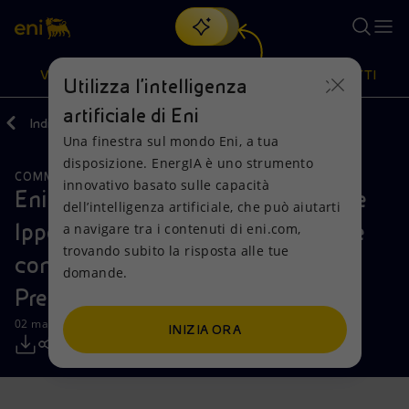
Cerca
VISIONE
AZIONI
PRODOTTI
Utilizza l'intelligenza
artificiale di Eni
Indietro
Media
Comunicati Stampa
Una finestra sul mondo Eni, a tua
Oppure
scopri EnergIA
, la nostra nuova soluzione di intelligenza
disposizione. EnergIA è uno strumento
artificiale.
COMMENTI E PRECISAZIONI
Visione
Azioni
Prodotti
innovativo basato sulle capacità
Eni: il CDA di AGI nomina Salvatore
dell’intelligenza artificiale, che può aiutarti
Ippolito Amministratore Delegato e
a navigare tra i contenuti di eni.com,
Mission e valori
Diversificazione energetica
Casa
trovando subito la risposta alle tue
conferma Massimo Mondazzi
domande.
Persone e Partnership
Tecnologie per la transizione
Imprese
Presidente
Net Zero
Collaborazioni per l'innovazione
Mobilità
02 maggio 2017 - 15:40 CEST
INIZIA ORA
Modello satellitare
Attività nel mondo