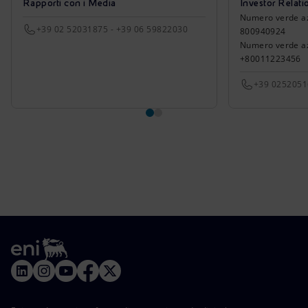
Rapporti con i Media
Investor Relati
Numero verde azio
+39 02 52031875 - +39 06 59822030
800940924
Numero verde azi
+80011223456
+39 025205