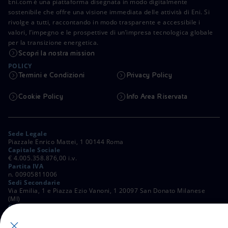
Eni.com è una piattaforma disegnata in modo digitalmente
sostenibile che offre una visione immediata delle attività di Eni. Si
rivolge a tutti, raccontando in modo trasparente e accessibile i
valori, l’impegno e le prospettive di un’impresa tecnologica globale
per la transizione energetica.
Scopri la nostra mission
POLICY
Termini e Condizioni
Privacy Policy
Cookie Policy
Info Area Riservata
Sede Legale
Piazzale Enrico Mattei, 1 00144 Roma
Capitale Sociale
€ 4.005.358.876,00 i.v.
Partita IVA
n. 00905811006
Sedi Secondarie
Via Emilia, 1 e Piazza Ezio Vanoni, 1 20097 San Donato Milanese
(MI)
C. Fiscale e Registro Imprese di Roma
n. 00484960588