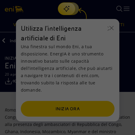
Cerca
VISIONE
AZIONI
PRODOTTI
Utilizza l'intelligenza
artificiale di Eni
Indietro
Media
Comunicati Stampa
Una finestra sul mondo Eni, a tua
Oppure
scopri EnergIA
, la nostra nuova soluzione di intelligenza
disposizione. EnergIA è uno strumento
artificiale.
INIZIATIVE PER I TERRITORI
SOSTENIBILITÀ
Visione
Azioni
Prodotti
innovativo basato sulle capacità
Eni Foundation compie 10 anni
dell’intelligenza artificiale, che può aiutarti
20 aprile 2017 - 13:45 CEST
a navigare tra i contenuti di eni.com,
Mission e valori
Diversificazione energetica
Casa
trovando subito la risposta alle tue
domande.
Persone e Partnership
Tecnologie per la transizione
Imprese
Net Zero
Collaborazioni per l'innovazione
Mobilità
INIZIA ORA
Roma, 20 aprile 2017
- Si è svolta oggi, presso il Centro
Congressi Eni, la cerimonia per il decennale di Eni Foundation
Modello satellitare
Attività nel mondo
alla presenza degli ambasciatori di Repubblica del Congo,
Ghana, Indonesia, Mozambico, Myanmar e del ministro