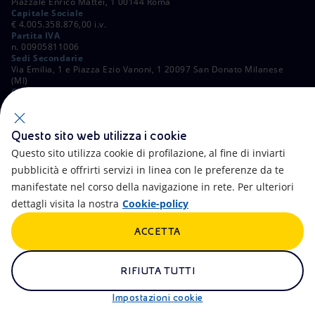
Piazzale Enrico Mattei, 1 00144 Roma
Capitale Sociale
€ 4.005.358.876,00 i.v.
Partita IVA
n. 00905811006
Sedi Secondarie
Via Emilia, 1 e Piazza Ezio Vanoni, 1 20097 San Donato Milanese
(MI)
C. Fiscale e Registro Imprese di Roma
n. 00484960588
ALTRI LINK
Questo sito web utilizza i cookie
Contatti
FAQ
Questo sito utilizza cookie di profilazione, al fine di inviarti
pubblicità e offrirti servizi in linea con le preferenze da te
Accessibilità
Calendario
manifestate nel corso della navigazione in rete. Per ulteriori
dettagli visita la nostra
Cookie-policy
Newsletter
Intelligenza artificiale
ACCETTA
Aste e Bandi
Truffe e Phishing
Whistleblowing
eniSpace
RIFIUTA TUTTI
Remit
Alluvioni
Impostazioni cookie