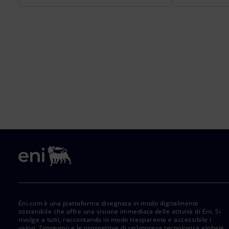
Eni.com è una piattaforma disegnata in modo digitalmente
sostenibile che offre una visione immediata delle attività di Eni. Si
rivolge a tutti, raccontando in modo trasparente e accessibile i
valori, l’impegno e le prospettive di un’impresa tecnologica globale