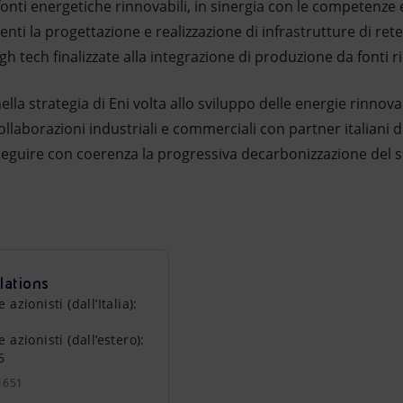
 fonti energetiche rinnovabili, in sinergia con le competenz
renti la progettazione e realizzazione di infrastrutture di ret
igh tech finalizzate alla integrazione di produzione da fonti r
la strategia di Eni volta allo sviluppo delle energie rinnovab
collaborazioni industriali e commerciali con partner italiani d
eguire con coerenza la progressiva decarbonizzazione del s
lations
zionisti (dall’Italia):
azionisti (dall’estero):
6
1651