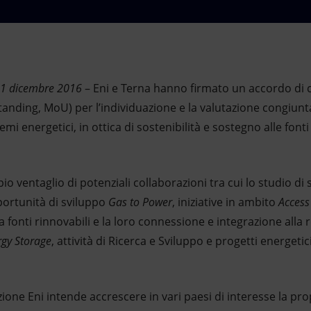
21 dicembre
2016
– Eni e Terna hanno firmato un accordo di 
ing, MoU) per l’individuazione e la valutazione congiunta 
temi energetici, in ottica di sostenibilità e sostegno alle fon
 ventaglio di potenziali collaborazioni tra cui lo studio di si
portunità di sviluppo
Gas to Power
, iniziative in ambito
Access
a fonti rinnovabili e la loro connessione e integrazione alla r
rgy Storage
, attività di Ricerca e Sviluppo e progetti energeti
ione Eni intende accrescere in vari paesi di interesse la prop