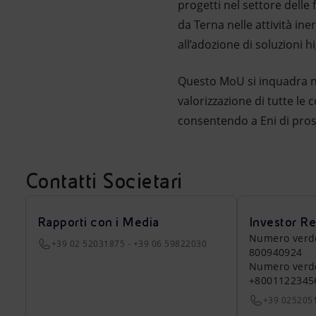
progetti nel settore delle
da Terna nelle attività ine
all’adozione di soluzioni h
Questo MoU si inquadra nel
valorizzazione di tutte le 
consentendo a Eni di pros
Contatti Societari
Rapporti con i Media
Investor Re
Numero verde a
+39 02 52031875 - +39 06 59822030
800940924
Numero verde 
+8001122345
+39 025205