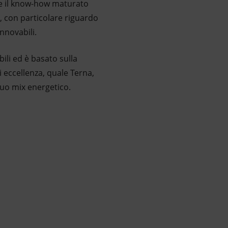
e e il know-how maturato
e, con particolare riguardo
innovabili.
ili ed è basato sulla
i eccellenza, quale Terna,
uo mix energetico.