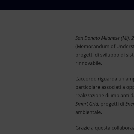
Market Abuse
San Donato Milanese (Mi), 
(Memorandum of Understand
progetti di sviluppo di sis
rinnovabile.
L’accordo riguarda un ampio
particolare associati a op
realizzazione di impianti d
Smart Grid
, progetti di
Ene
ambientale.
Grazie a questa collaboraz