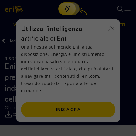
Cerca
VISIONE
AZIONI
PRODOTTI
Utilizza l'intelligenza
artificiale di Eni
Indietro
Media
Comunicati Stampa
Una finestra sul mondo Eni, a tua
Oppure
scopri EnergIA
, la nostra nuova soluzione di intelligenza
disposizione. EnergIA è uno strumento
artificiale.
RISORSE NATURALI
COMMENTI E PRECISAZIONI
Visione
Azioni
Prodotti
innovativo basato sulle capacità
Eni: acquisizione OPL 245, società
dell’intelligenza artificiale, che può aiutarti
prende atto della chiusura delle
a navigare tra i contenuti di eni.com,
Mission e valori
Diversificazione energetica
Casa
trovando subito la risposta alle tue
indagini e ribadisce la correttezza
domande.
Persone e Partnership
Tecnologie per la transizione
Imprese
dell’operazione
Net Zero
Collaborazioni per l'innovazione
Mobilità
22 dicembre 2016 - 15:36 CET
INIZIA ORA
Modello satellitare
Attività nel mondo