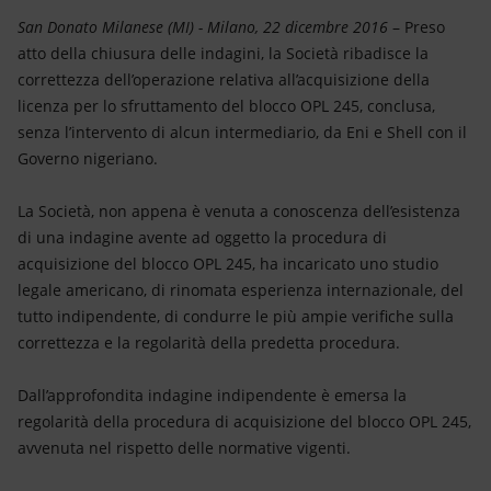
Energia accessibile
San Donato Milanese (MI) - Milano, 22 dicembre 2016
– Preso
atto della chiusura delle indagini, la Società ribadisce la
Innovazione
correttezza dell’operazione relativa all’acquisizione della
licenza per lo sfruttamento del blocco OPL 245, conclusa,
Scenari energetici
senza l’intervento di alcun intermediario, da Eni e Shell con il
Governo nigeriano.
La Società, non appena è venuta a conoscenza dell’esistenza
di una indagine avente ad oggetto la procedura di
acquisizione del blocco OPL 245, ha incaricato uno studio
legale americano, di rinomata esperienza internazionale, del
tutto indipendente, di condurre le più ampie verifiche sulla
correttezza e la regolarità della predetta procedura.
Dall’approfondita indagine indipendente è emersa la
regolarità della procedura di acquisizione del blocco OPL 245,
avvenuta nel rispetto delle normative vigenti.