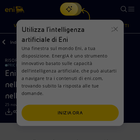
Cerca
VISIONE
AZIONI
PRODOTTI
Utilizza l'intelligenza
artificiale di Eni
Indietro
Media
Comunicati Stampa
Una finestra sul mondo Eni, a tua
Oppure
scopri EnergIA
, la nostra nuova soluzione di intelligenza
disposizione. EnergIA è uno strumento
artificiale.
RISORSE NATURALI
Visione
Azioni
Prodotti
innovativo basato sulle capacità
PRICE SENSITIVE
dell’intelligenza artificiale, che può aiutarti
Eni cede a BP una quota del 10%
a navigare tra i contenuti di eni.com,
Mission e valori
Diversificazione energetica
Casa
nella concessione di Shorouk,
trovando subito la risposta alle tue
domande.
nell’offshore in Egitto
Persone e Partnership
Tecnologie per la transizione
Imprese
25 novembre 2016 - 17:55 CET
Net Zero
Collaborazioni per l'innovazione
Mobilità
INIZIA ORA
Modello satellitare
Attività nel mondo