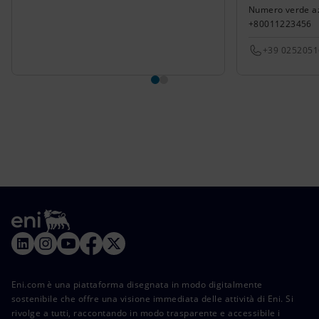
Numero verde azi
+80011223456
+39 025205
Eni.com è una piattaforma disegnata in modo digitalmente
sostenibile che offre una visione immediata delle attività di Eni. Si
rivolge a tutti, raccontando in modo trasparente e accessibile i