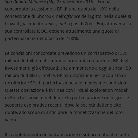
Energia accessibile
San Donato Milanese (Mi),
25
novembre 2016
– Eni ha
concordato la cessione a BP di una quota del 10% nella
concessione di Shorouk, nell’
offshore
dell’Egitto, nella quale si
Innovazione
trova il giacimento
super-giant
a gas di Zohr. Eni, attraverso la
sua controllata IEOC, detiene attualmente una quota di
Scenari energetici
partecipazione nel blocco del 100%.
Le condizioni concordate prevedono un corrispettivo di 375
milioni di dollari e il rimborso pro quota da parte di BP degli
investimenti già effettuati, che ammontano a oggi a circa 150
milioni di dollari. Inoltre, BP ha un’opzione per l’acquisto di
un’ulteriore 5% di partecipazione alle medesime condizioni.
Questa operazione è in linea con il “dual exploration model”
di Eni che consiste nel diluire la partecipazione nelle grosse
scoperte esplorative recenti, dove la società detiene alte
quote, allo scopo di anticipare la monetizzazione del loro
valore.
Il completamento della transazione è subordinato al rispetto