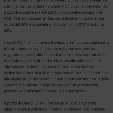
precisamente nel deserto del Sahara a circa 700 chilometri a
Energia accessibile
sud di Tunisi. La società ha appena concluso le operazioni sul
pozzo di scoperta Laarich Est-1, ubicato nella concessione
Innovazione
MLD (Makhrouga-Laarich-Debbech) di cui Eni possiede una
quota del 50% e la società di stato tunisina ETAP il restante
Scenari energetici
50%.
Laarich Est-1, che si trova a 5 chilometri di distanza dal centro
di trattamento olio già esistente nella concessione, ha
raggiunto la profondità finale di 4.111 metri scoprendo delle
mineralizzazioni a idrocarburi in intervalli sabbiosi di età
Siluriana ed Ordoviciana. I test di produzione hanno
evidenziato una capacità di erogazione di circa 2.000 barili di
olio al giorno, confermando il buon potenziale minerario della
concessione individuato grazie alla recente prospezione
geofisica tridimensionale eseguita sul permesso.
Il pozzo di Laarich East-1, iniziato in giugno, è già stato
allacciato alla produzione. Intanto le attività di esplorazione