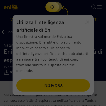
Cerca
VISIONE
AZIONI
PRODOTTI
Utilizza l'intelligenza
artificiale di Eni
Indietro
Media
Comunicati Stampa
Una finestra sul mondo Eni, a tua
Oppure
scopri EnergIA
, la nostra nuova soluzione di intelligenza
disposizione. EnergIA è uno strumento
artificiale.
RISORSE NATURALI
Visione
Azioni
Prodotti
innovativo basato sulle capacità
Eni riprende con successo le attività di
dell’intelligenza artificiale, che può aiutarti
esplorazione in Tunisia
a navigare tra i contenuti di eni.com,
Mission e valori
Diversificazione energetica
Casa
trovando subito la risposta alle tue
19 settembre 2016 - 11:45 CEST
domande.
Persone e Partnership
Tecnologie per la transizione
Imprese
Net Zero
Collaborazioni per l'innovazione
Mobilità
INIZIA ORA
San Donato Milanese (Mi), 19 settembre
2016 - Eni ha ripreso
Modello satellitare
Attività nel mondo
con successo l’attività esplorativa nell’
onshore
della Tunisia,