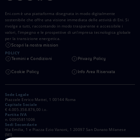
Eni.com è una piattaforma disegnata in modo digitalmente
sostenibile che offre una visione immediata delle attività di Eni. Si
rivolge a tutti, raccontando in modo trasparente e accessibile i
valori, l’impegno e le prospettive di un’impresa tecnologica globale
per la transizione energetica.
Scopri la nostra mission
POLICY
Termini e Condizioni
Privacy Policy
Cookie Policy
Info Area Riservata
Sede Legale
Piazzale Enrico Mattei, 1 00144 Roma
Capitale Sociale
€ 4.005.358.876,00 i.v.
Partita IVA
n. 00905811006
Sedi Secondarie
Via Emilia, 1 e Piazza Ezio Vanoni, 1 20097 San Donato Milanese
(MI)
C. Fiscale e Registro Imprese di Roma