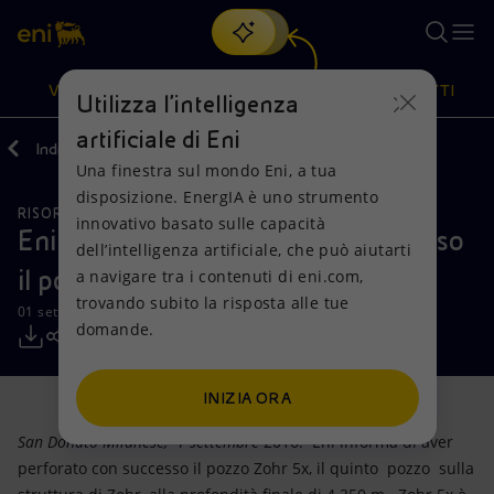
Cerca
VISIONE
AZIONI
PRODOTTI
Utilizza l'intelligenza
artificiale di Eni
Indietro
Media
Comunicati Stampa
Una finestra sul mondo Eni, a tua
Oppure
scopri EnergIA
, la nostra nuova soluzione di intelligenza
disposizione. EnergIA è uno strumento
artificiale.
RISORSE NATURALI
Visione
Azioni
Prodotti
innovativo basato sulle capacità
Eni: perforato e testato con successo
dell’intelligenza artificiale, che può aiutarti
il pozzo Zohr 5x
a navigare tra i contenuti di eni.com,
Mission e valori
Diversificazione energetica
Casa
trovando subito la risposta alle tue
01 settembre 2016 - 14:30 CEST
domande.
Persone e Partnership
Tecnologie per la transizione
Imprese
Net Zero
Collaborazioni per l'innovazione
Mobilità
INIZIA ORA
San Donato Milanese, 1 settembre
2016. Eni informa di aver
Modello satellitare
Attività nel mondo
perforato con successo il pozzo Zohr 5x, il quinto pozzo sulla