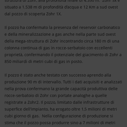
struttura di Zohr, alla profondità finale di 4.350 m. Zohr 5x è
Energia accessibile
situato a 1.538 m di profondità d’acqua e 12 Km a sud ovest
dal pozzo di scoperta Zohr 1X.
Innovazione
Il pozzo ha confermato la presenza del reservoir carbonatico
Scenari energetici
e della mineralizzazione a gas anche nella parte sud ovest
della mega-struttura di Zohr incontrando circa 180 m di una
colonna continua di gas in rocce-serbatoio con eccellenti
proprietà, confermando il potenziale del giacimento di Zohr a
850 miliardi di metri cubi di gas in posto.
Il pozzo è stato anche testato con successo aprendo alla
produzione 90 m di intervallo. Tutti i dati acquisiti e analizzati
nella prova confermano la grande capacità produttiva delle
rocce-serbatoio di Zohr con portate analoghe a quelle
registrate a Zohr2. Il pozzo, limitato dalle infrastrutture di
superfice dell’impianto, ha erogato oltre 1,5 milioni di metri
cubi giorno di gas. Nella configurazione di produzione si
stima che il pozzo possa produrre sino a 7 milioni di metri