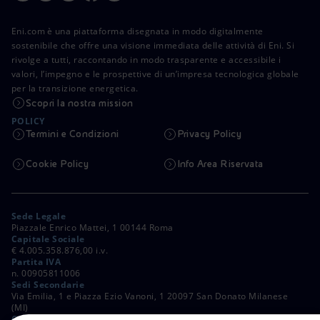
Eni.com è una piattaforma disegnata in modo digitalmente
sostenibile che offre una visione immediata delle attività di Eni. Si
rivolge a tutti, raccontando in modo trasparente e accessibile i
valori, l’impegno e le prospettive di un’impresa tecnologica globale
per la transizione energetica.
Scopri la nostra mission
POLICY
Termini e Condizioni
Privacy Policy
Cookie Policy
Info Area Riservata
Sede Legale
Piazzale Enrico Mattei, 1 00144 Roma
Capitale Sociale
€ 4.005.358.876,00 i.v.
Partita IVA
n. 00905811006
Sedi Secondarie
Via Emilia, 1 e Piazza Ezio Vanoni, 1 20097 San Donato Milanese
(MI)
C. Fiscale e Registro Imprese di Roma