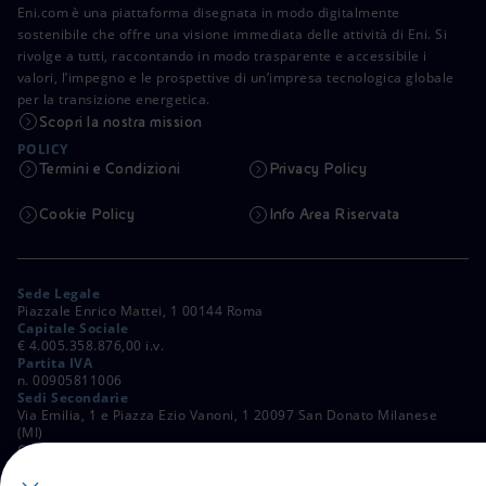
Eni.com è una piattaforma disegnata in modo digitalmente
sostenibile che offre una visione immediata delle attività di Eni. Si
rivolge a tutti, raccontando in modo trasparente e accessibile i
valori, l’impegno e le prospettive di un’impresa tecnologica globale
per la transizione energetica.
Scopri la nostra mission
POLICY
Termini e Condizioni
Privacy Policy
Cookie Policy
Info Area Riservata
Sede Legale
Piazzale Enrico Mattei, 1 00144 Roma
Capitale Sociale
€ 4.005.358.876,00 i.v.
Partita IVA
n. 00905811006
Sedi Secondarie
Via Emilia, 1 e Piazza Ezio Vanoni, 1 20097 San Donato Milanese
(MI)
C. Fiscale e Registro Imprese di Roma
n. 00484960588