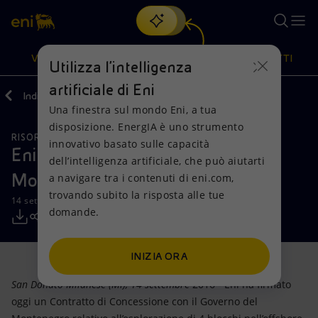
Cerca
VISIONE
AZIONI
PRODOTTI
Utilizza l'intelligenza
artificiale di Eni
Indietro
Media
Comunicati Stampa
Una finestra sul mondo Eni, a tua
Oppure
scopri EnergIA
, la nostra nuova soluzione di intelligenza
disposizione. EnergIA è uno strumento
artificiale.
RISORSE NATURALI
Visione
Azioni
Prodotti
innovativo basato sulle capacità
Eni entra nell’upstream del
dell’intelligenza artificiale, che può aiutarti
Montenegro
a navigare tra i contenuti di eni.com,
Mission e valori
Diversificazione energetica
Casa
trovando subito la risposta alle tue
14 settembre 2016 - 15:00 CEST
domande.
Persone e Partnership
Tecnologie per la transizione
Imprese
Net Zero
Collaborazioni per l'innovazione
Mobilità
INIZIA ORA
San Donato Milanese (Mi), 14 settembre
2016 - Eni ha firmato
Modello satellitare
Attività nel mondo
oggi un Contratto di Concessione con il Governo del