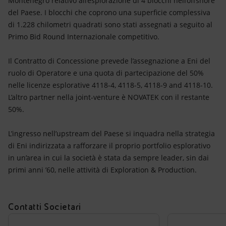
Montenegro relativo all’esplorazione di 4 blocchi nell’offshore
Energia accessibile
del Paese. I blocchi che coprono una superficie complessiva
di 1.228 chilometri quadrati sono stati assegnati a seguito al
Innovazione
Primo Bid Round Internazionale competitivo.
Scenari energetici
Il Contratto di Concessione prevede l’assegnazione a Eni del
ruolo di Operatore e una quota di partecipazione del 50%
nelle licenze esplorative 4118-4, 4118-5, 4118-9 and 4118-10.
L’altro partner nella joint-venture è NOVATEK con il restante
50%.
L’ingresso nell’upstream del Paese si inquadra nella strategia
di Eni indirizzata a rafforzare il proprio portfolio esplorativo
in un’area in cui la società è stata da sempre leader, sin dai
primi anni ’60, nelle attività di Exploration & Production.
Contatti Societari