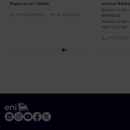
Rapporti con i Media
Investor Relati
Numero verde azio
+39 02 52031875 - +39 06 59822030
800940924
Numero verde azi
+80011223456
+39 025205