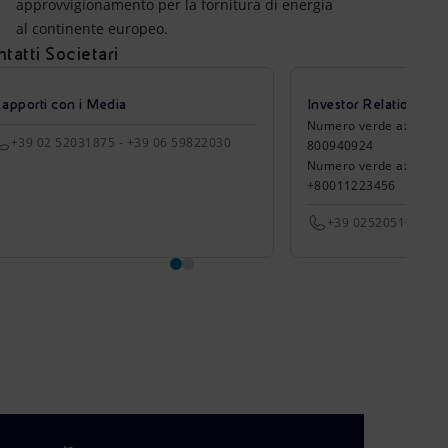
approvvigionamento per la fornitura di energia
al continente europeo.
tatti Societari
apporti con i Media
Investor Relations
Numero verde azionisti (d
+39 02 52031875 - +39 06 59822030
800940924
Numero verde azionisti (
+80011223456
+39 0252051651