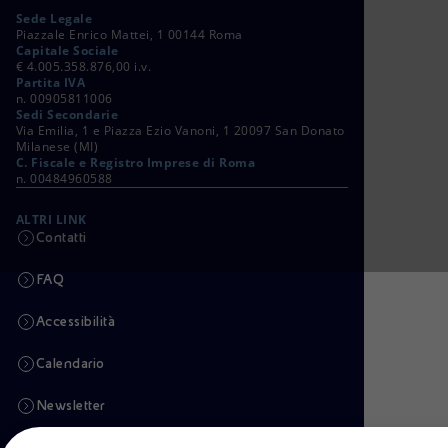
Sede Legale
Piazzale Enrico Mattei, 1 00144 Roma
Capitale Sociale
€ 4.005.358.876,00 i.v.
Partita IVA
n. 00905811006
Sedi Secondarie
Via Emilia, 1 e Piazza Ezio Vanoni, 1 20097 San Donato
Milanese (MI)
C. Fiscale e Registro Imprese di Roma
n. 00484960588
ALTRI LINK
Contatti
FAQ
Accessibilità
Calendario
Newsletter
Intelligenza artificiale