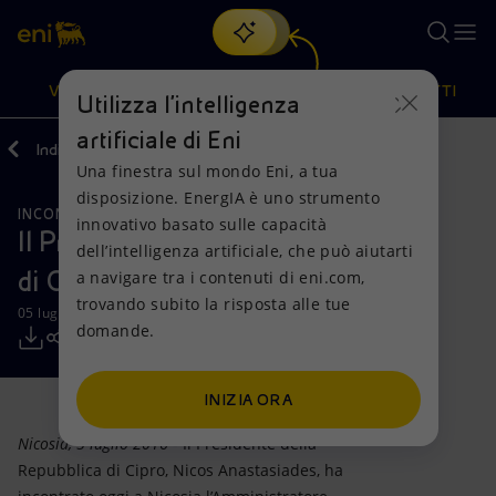
Cerca
VISIONE
AZIONI
PRODOTTI
Utilizza l'intelligenza
artificiale di Eni
Indietro
Media
Comunicati Stampa
Una finestra sul mondo Eni, a tua
Oppure
scopri EnergIA
, la nostra nuova soluzione di intelligenza
disposizione. EnergIA è uno strumento
artificiale.
INCONTRI E ACCORDI
RISORSE NATURALI
Visione
Azioni
Prodotti
innovativo basato sulle capacità
Il Presidente della Repubblica
dell’intelligenza artificiale, che può aiutarti
di Cipro incontra l’AD di Eni
a navigare tra i contenuti di eni.com,
Mission e valori
Diversificazione energetica
Casa
trovando subito la risposta alle tue
05 luglio 2016 - 13:05 CEST
domande.
Persone e Partnership
Tecnologie per la transizione
Imprese
Net Zero
Collaborazioni per l'innovazione
Mobilità
INIZIA ORA
Nicosia, 5 luglio 2016
- Il Presidente della
Modello satellitare
Attività nel mondo
Repubblica di Cipro, Nicos Anastasiades, ha