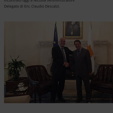
incontrato oggi a Nicosia l’Amministratore
Energia accessibile
Delegato di Eni, Claudio Descalzi.
Innovazione
Scenari energetici