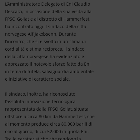
Energia accessibile
L’Amministratore Delegato di Eni Claudio
Descalzi, in occasione della sua visita alla
Innovazione
FPSO Goliat e al distretto di Hammerfest,
ha incontrato oggi il sindaco della città
Scenari energetici
norvegese Alf Jakobsenn. Durante
l’incontro, che si è svolto in un clima di
cordialità e stima reciproca, il sindaco
della città norvegese ha evidenziato e
apprezzato il notevole sforzo fatto da Eni
in tema di tutela, salvaguardia ambientale
e iniziative di carattere sociale.
Il sindaco, inoltre, ha riconosciuto
l’assoluta innovazione tecnologica
rappresentata dalla FPSO Goliat, situata
offshore a circa 80 km da Hammerfest, che
al momento produce circa 80.000 barili di
olio al giorno, di cui 52.000 in quota Eni.
Tra le caratteristiche che rendono la