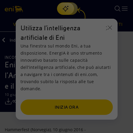
Cerca
VISIONE
AZIONI
PRODOTTI
Utilizza l'intelligenza
artificiale di Eni
Indietro
Media
Comunicati Stampa
Una finestra sul mondo Eni, a tua
Oppure
scopri EnergIA
, la nostra nuova soluzione di intelligenza
disposizione. EnergIA è uno strumento
artificiale.
INCONTRI E ACCORDI
Visione
Azioni
Prodotti
innovativo basato sulle capacità
Eni: incontro di lavoro tra
dell’intelligenza artificiale, che può aiutarti
l’Amministratore Delegato
a navigare tra i contenuti di eni.com,
Mission e valori
Diversificazione energetica
Casa
trovando subito la risposta alle tue
e il sindaco di Hammerfest
domande.
Persone e Partnership
Tecnologie per la transizione
Imprese
10 giugno 2016 - 18:20 CEST
Net Zero
Collaborazioni per l'innovazione
Mobilità
INIZIA ORA
Modello satellitare
Attività nel mondo
Hammerfest (Norvegia), 10 giugno 2016 -