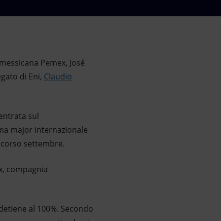
 messicana Pemex, José
gato di Eni,
Claudio
centrata sul
ima major internazionale
 scorso settembre.
ex, compagnia
e detiene al 100%. Secondo