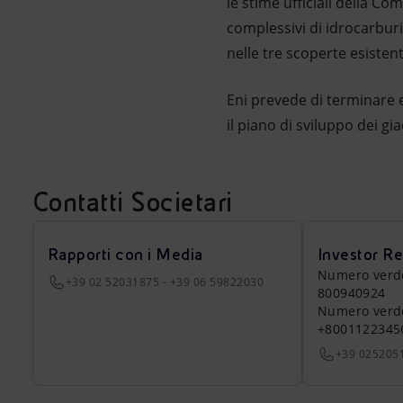
le stime ufficiali della 
complessivi di idrocarburi 
nelle tre scoperte esisten
Eni prevede di terminare e
il piano di sviluppo dei gi
Contatti Societari
Rapporti con i Media
Investor Re
Numero verde a
+39 02 52031875 - +39 06 59822030
800940924
Numero verde 
+8001122345
+39 025205