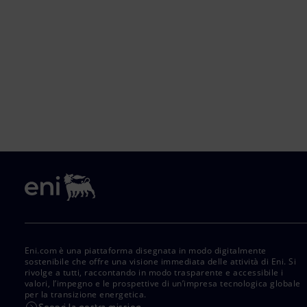
Eni.com è una piattaforma disegnata in modo digitalmente
sostenibile che offre una visione immediata delle attività di Eni. Si
rivolge a tutti, raccontando in modo trasparente e accessibile i
valori, l’impegno e le prospettive di un’impresa tecnologica globale
per la transizione energetica.