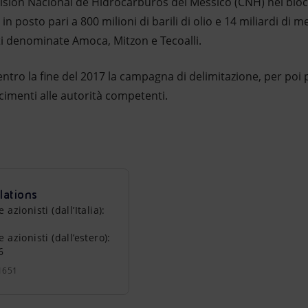
Comisión Nacional de Hidrocarburos del Messico (CNH) nel bl
in posto pari a 800 milioni di barili di olio e 14 miliardi di m
ti denominate Amoca, Mitzon e Tecoalli.
ntro la fine del 2017 la campagna di delimitazione, per poi 
acimenti alle autorità competenti.
lations
zionisti (dall’Italia):
azionisti (dall’estero):
6
1651