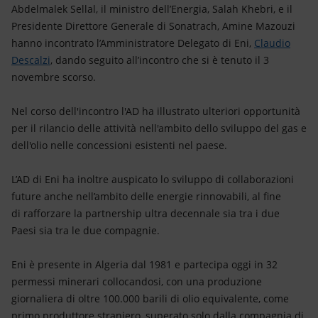
Energia accessibile
Abdelmalek Sellal, il ministro dell’Energia, Salah Khebri, e il
Presidente Direttore Generale di Sonatrach, Amine Mazouzi
Innovazione
hanno incontrato l’Amministratore Delegato di Eni,
Claudio
Descalzi
, dando seguito all’incontro che si è tenuto il 3
Scenari energetici
novembre scorso.
Nel corso dell'incontro l'AD ha illustrato ulteriori opportunità
per il rilancio delle attività nell'ambito dello sviluppo del gas e
dell'olio nelle concessioni esistenti nel paese.
L’AD di Eni ha inoltre auspicato lo sviluppo di collaborazioni
future anche nell’ambito delle energie rinnovabili, al fine
di rafforzare la partnership ultra decennale sia tra i due
Paesi sia tra le due compagnie.
Eni è presente in Algeria dal 1981 e partecipa oggi in 32
permessi minerari collocandosi, con una produzione
giornaliera di oltre 100.000 barili di olio equivalente, come
primo produttore straniero, superato solo dalla compagnia di