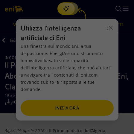
Cerca
VISIONE
AZIONI
PRODOTTI
Utilizza l'intelligenza
artificiale di Eni
Indietro
Media
Comunicati Stampa
Una finestra sul mondo Eni, a tua
Oppure
scopri EnergIA
, la nostra nuova soluzione di intelligenza
disposizione. EnergIA è uno strumento
artificiale.
INCONTRI E ACCORDI
RISORSE NATURALI
Visione
Azioni
Prodotti
innovativo basato sulle capacità
Il Primo Ministro dell'Algeria,
dell’intelligenza artificiale, che può aiutarti
Abdelmalek Sellal incontra l'AD di Eni,
a navigare tra i contenuti di eni.com,
Mission e valori
Diversificazione energetica
Casa
trovando subito la risposta alle tue
Claudio Descalzi
domande.
Persone e Partnership
Tecnologie per la transizione
Imprese
19 aprile 2016 - 19:05 CEST
Net Zero
Collaborazioni per l'innovazione
Mobilità
INIZIA ORA
Modello satellitare
Attività nel mondo
Algeri 19 aprile 2016
– Il Primo ministro dell’Algeria,