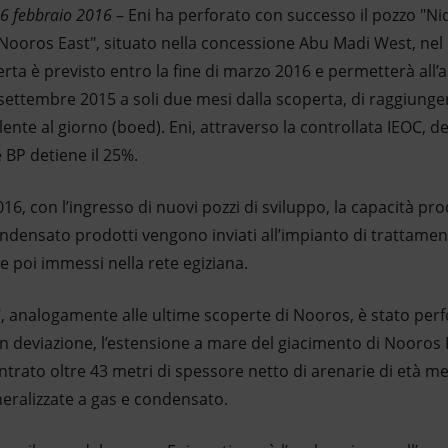
26 febbraio 2016
– Eni ha perforato con successo il pozzo "Ni
Nooros East", situato nella concessione Abu Madi West, nel De
rta è previsto entro la fine di marzo 2016 e permetterà all’
 settembre 2015 a soli due mesi dalla scoperta, di raggiung
alente al giorno (boed). Eni, attraverso la controllata IEOC,
 BP detiene il 25%.
6, con l’ingresso di nuovi pozzi di sviluppo, la capacità prod
condensato prodotti vengono inviati all’impianto di trattamen
 e poi immessi nella rete egiziana.
", analogamente alle ultime scoperte di Nooros, è stato per
n deviazione, l’estensione a mare del giacimento di Nooros 
ontrato oltre 43 metri di spessore netto di arenarie di età 
neralizzate a gas e condensato.