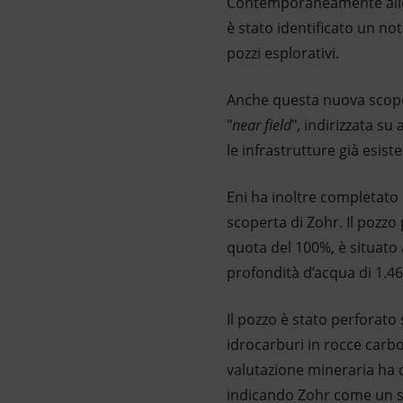
Contemporaneamente allo s
è stato identificato un not
pozzi esplorativi.
Anche questa nuova scoper
"
near field
", indirizzata s
le infrastrutture già esiste
Eni ha inoltre completato 
scoperta di Zohr. Il pozzo
quota del 100%, è situato a
profondità d’acqua di 1.46
Il pozzo è stato perforato
idrocarburi in rocce carbo
valutazione mineraria ha 
indicando Zohr come un s