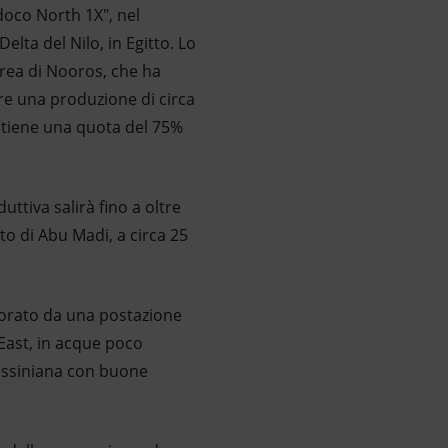
doco North 1X", nel
lta del Nilo, in Egitto. Lo
area di Nooros, che ha
ere una produzione di circa
 detiene una quota del 75%
uttiva salirà fino a oltre
to di Abu Madi, a circa 25
forato da una postazione
East, in acque poco
messiniana con buone