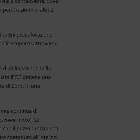
 della concessione, dove
 perforazione di altri 2
di Eni di esplorazione
 delle scoperte attraverso
 di delineazione della
llata IEOC detiene una
ra di Zohr, in una
lonna continua di
eservoir
netto). La
 con il pozzo di scoperta
e contenuto all’interno