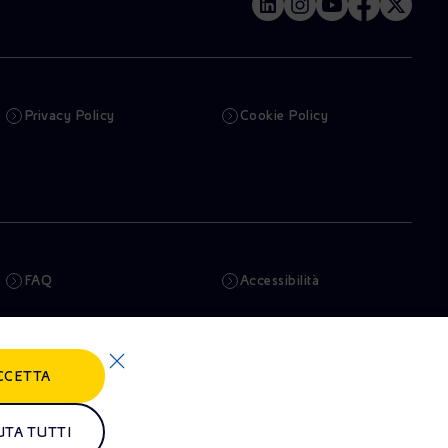
Privacy Policy
Cookie Policy
FAQ
Accessibilità
Newsletter
Intelligenza artificiale
CCETTA
Truffe e Phishing
Whistleblowing
Remit
Alluvioni
UTA TUTTI