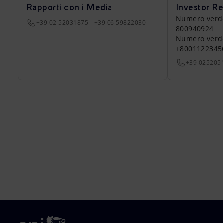
Rapporti con i Media
Investor Re
Numero verde a
+39 02 52031875 - +39 06 59822030
800940924
Numero verde 
+8001122345
+39 025205