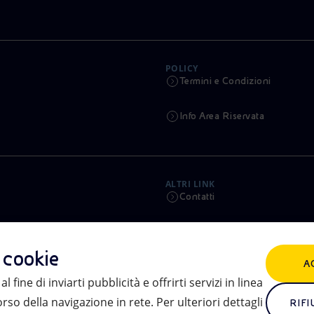
POLICY
Termini e Condizioni
Info Area Riservata
ALTRI LINK
Contatti
Calendario
i cookie
A
Aste e Bandi
l fine di inviarti pubblicità e offrirti servizi in linea
so della navigazione in rete. Per ulteriori dettagli
eniSpace
RIFI