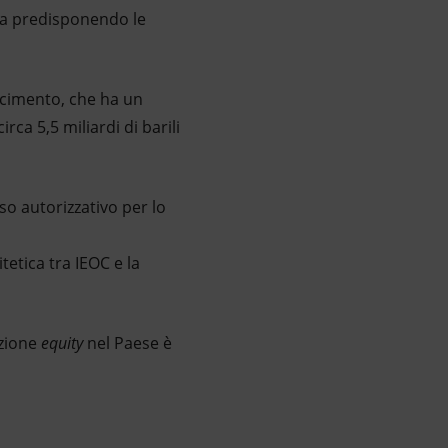
sta predisponendo le
iacimento, che ha un
rca 5,5 miliardi di barili
o autorizzativo per lo
tetica tra IEOC e la
uzione
equity
nel Paese è