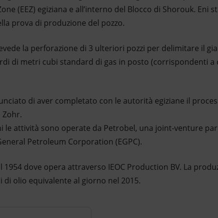
one (EEZ) egiziana e all’interno del Blocco di Shorouk. Eni 
della prova di produzione del pozzo.
evede la perforazione di 3 ulteriori pozzi per delimitare il g
rdi di metri cubi standard di gas in posto (corrispondenti a ci
ciato di aver completato con le autorità egiziane il process
 Zohr.
 le attività sono operate da Petrobel, una joint-venture pari
 General Petroleum Corporation (EGPC).
dal 1954 dove opera attraverso IEOC Production BV. La prod
li di olio equivalente al giorno nel 2015.