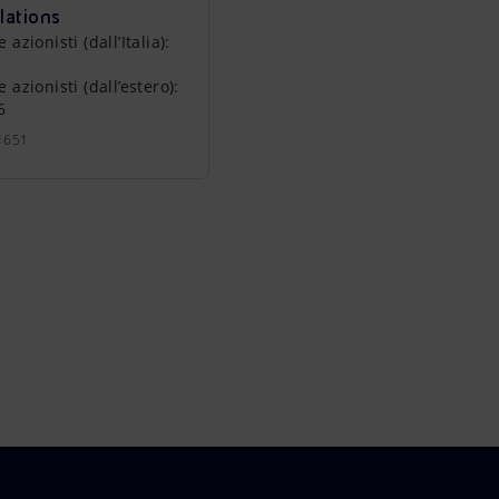
lations
zionisti (dall’Italia):
azionisti (dall’estero):
6
1651