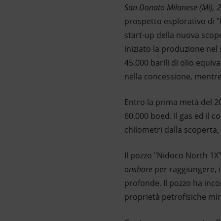
San Donato Milanese (Mi), 
Market Abuse
prospetto esplorativo di "
start-up della nuova scope
iniziato la produzione nel
45.000 barili di olio equiv
nella concessione, mentre
Entro la prima metà del 201
60.000 boed. Il gas ed il 
chilometri dalla scoperta,
Il pozzo "Nidoco North 1X
onshore
per raggiungere, i
profonde. Il pozzo ha inc
proprietà petrofisiche mi