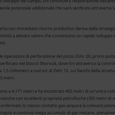
viluppo del campo, Eni continuerà l’esplorazione nell’area
evole potenziale addizionale che sarà verificato attraverso la
ta con immediato ritorno produttivo deriva dalla strategia 
u attività a elevato valore che consentano un rapido sviluppo
nti.
le operazioni di perforazione del pozzo Zohr 2X, primo pozzo
 perforato nel blocco Shorouk, dove Eni attraverso la contro
 1,5 chilometri a sud est di Zohr 1X, sui fianchi della struttu
3 metri.
 sino a 4.171 metri e ha incontrato 455 metri di un'unica co
natiche con eccellenti proprietà petrofisiche (305 metri di
r
confermato lo stesso contatto gas-acqua e la comunicazione
ingolo e continuo mega accumulo di gas metano, pienament