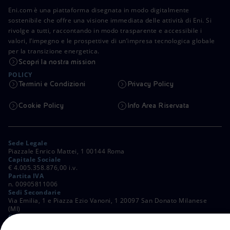
Eni.com è una piattaforma disegnata in modo digitalmente
sostenibile che offre una visione immediata delle attività di Eni. Si
rivolge a tutti, raccontando in modo trasparente e accessibile i
valori, l’impegno e le prospettive di un’impresa tecnologica globale
per la transizione energetica.
Scopri la nostra mission
POLICY
Termini e Condizioni
Privacy Policy
Cookie Policy
Info Area Riservata
Sede Legale
Piazzale Enrico Mattei, 1 00144 Roma
Capitale Sociale
€ 4.005.358.876,00 i.v.
Partita IVA
n. 00905811006
Sedi Secondarie
Via Emilia, 1 e Piazza Ezio Vanoni, 1 20097 San Donato Milanese
(MI)
C. Fiscale e Registro Imprese di Roma
n. 00484960588