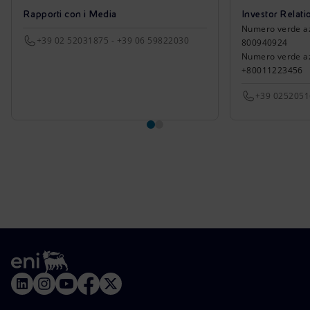
Rapporti con i Media
Investor Relati
Numero verde azio
+39 02 52031875 - +39 06 59822030
800940924
Numero verde azi
+80011223456
+39 025205