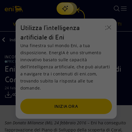
Cerca
VISIONE
AZIONI
PRODOTTI
Utilizza l'intelligenza
artificiale di Eni
Indietro
Media
Comunicati Stampa
Una finestra sul mondo Eni, a tua
Oppure
scopri EnergIA
, la nostra nuova soluzione di intelligenza
disposizione. EnergIA è uno strumento
artificiale.
INCONTRI E ACCORDI
RISORSE NATURALI
Visione
Azioni
Prodotti
innovativo basato sulle capacità
PRICE SENSITIVE
dell’intelligenza artificiale, che può aiutarti
Eni: approvato il Piano di Sviluppo di
a navigare tra i contenuti di eni.com,
Mission e valori
Diversificazione energetica
Casa
Coral, nell'offshore del Mozambico
trovando subito la risposta alle tue
domande.
24 febbraio 2016 - 15:10 CET
Persone e Partnership
Tecnologie per la transizione
Imprese
Net Zero
Collaborazioni per l'innovazione
Mobilità
INIZIA ORA
Modello satellitare
Attività nel mondo
San Donato Milanese (Mi), 24 febbraio 2016
– Eni ha conseguito
l’approvazione del Piano di Sviluppo della scoperta di Coral,