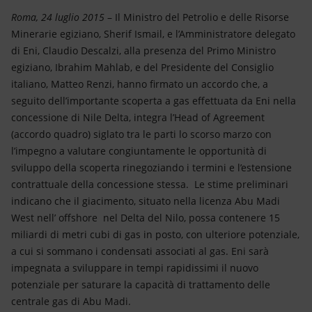
Energia accessibile
Roma, 24 luglio 2015
– Il Ministro del Petrolio e delle Risorse
Minerarie egiziano, Sherif Ismail, e l’Amministratore delegato
Innovazione
di Eni, Claudio Descalzi, alla presenza del Primo Ministro
egiziano, Ibrahim Mahlab, e del Presidente del Consiglio
Scenari energetici
italiano, Matteo Renzi, hanno firmato un accordo che, a
seguito dell’importante scoperta a gas effettuata da Eni nella
concessione di Nile Delta, integra l’Head of Agreement
(accordo quadro) siglato tra le parti lo scorso marzo con
l’impegno a valutare congiuntamente le opportunità di
sviluppo della scoperta rinegoziando i termini e l’estensione
contrattuale della concessione stessa. Le stime preliminari
indicano che il giacimento, situato nella licenza Abu Madi
West nell’ offshore nel Delta del Nilo, possa contenere 15
miliardi di metri cubi di gas in posto, con ulteriore potenziale,
a cui si sommano i condensati associati al gas. Eni sarà
impegnata a sviluppare in tempi rapidissimi il nuovo
potenziale per saturare la capacità di trattamento delle
centrale gas di Abu Madi.