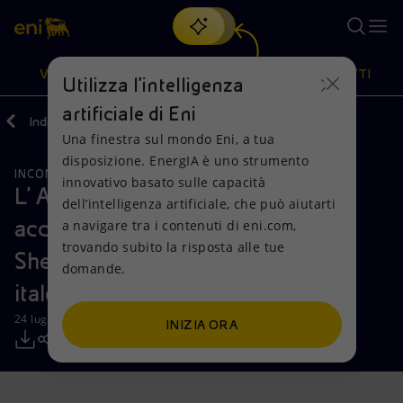
Cerca
VISIONE
AZIONI
PRODOTTI
Utilizza l'intelligenza
artificiale di Eni
Indietro
Media
Comunicati Stampa
Una finestra sul mondo Eni, a tua
Oppure
scopri EnergIA
, la nostra nuova soluzione di intelligenza
disposizione. EnergIA è uno strumento
artificiale.
INCONTRI E ACCORDI
Visione
Azioni
Prodotti
innovativo basato sulle capacità
L' AD di Eni Claudio Descalzi firma
dell’intelligenza artificiale, che può aiutarti
accordo con Ministro del Petrolio
a navigare tra i contenuti di eni.com,
Mission e valori
Diversificazione energetica
Casa
trovando subito la risposta alle tue
Sherif Ismail nell'ambito del vertice
domande.
Persone e Partnership
Tecnologie per la transizione
Imprese
italo-egiziano
Net Zero
Collaborazioni per l'innovazione
Mobilità
24 luglio 2015 - 13:43 CEST
INIZIA ORA
Modello satellitare
Attività nel mondo