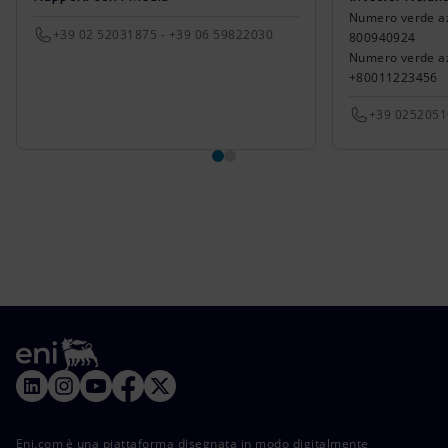
Numero verde azio
+39 02 52031875 - +39 06 59822030
800940924
Numero verde azi
+80011223456
+39 025205
Eni.com è una piattaforma disegnata in modo digitalmente