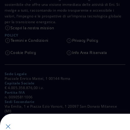
sostenibile che offre una visione immediata delle attività di Eni. Si
rivolge a tutti, raccontando in modo trasparente e accessibile i
valori, l’impegno e le prospettive di un’impresa tecnologica globale
per la transizione energetica.
Scopri la nostra mission
POLICY
Termini e Condizioni
Privacy Policy
Cookie Policy
Info Area Riservata
Sede Legale
Piazzale Enrico Mattei, 1 00144 Roma
Capitale Sociale
€ 4.005.358.876,00 i.v.
Partita IVA
n. 00905811006
Sedi Secondarie
Via Emilia, 1 e Piazza Ezio Vanoni, 1 20097 San Donato Milanese
(MI)
C. Fiscale e Registro Imprese di Roma
n. 00484960588