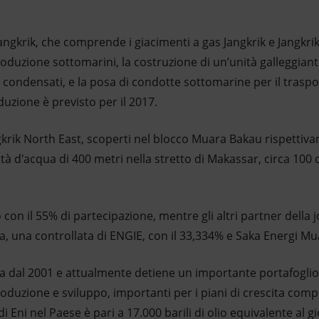
 Jangkrik, che comprende i giacimenti a gas Jangkrik e Jangkri
roduzione sottomarini, la costruzione di un’unità galleggiant
e condensati, e la posa di condotte sottomarine per il traspor
duzione è previsto per il 2017.
ngkrik North East, scoperti nel blocco Muara Bakau rispettiv
tà d'acqua di 400 metri nella stretto di Makassar, circa 100 c
 con il 55% di partecipazione, mentre gli altri partner della
a, una controllata di ENGIE, con il 33,334% e Saka Energi M
a dal 2001 e attualmente detiene un importante portafoglio d
roduzione e sviluppo, importanti per i piani di crescita compl
Eni nel Paese è pari a 17.000 barili di olio equivalente al g