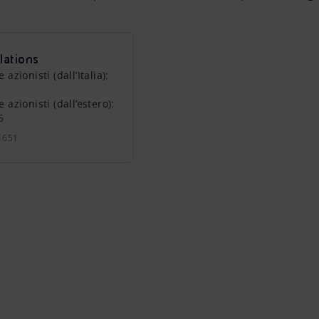
lations
zionisti (dall’Italia):
azionisti (dall’estero):
6
1651