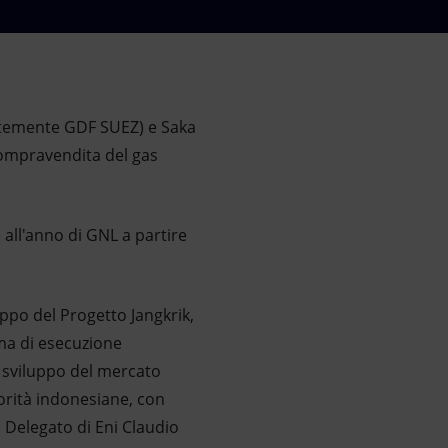
entemente GDF SUEZ) e Saka
compravendita del gas
 all'anno di GNL a partire
uppo del Progetto Jangkrik,
ma di esecuzione
o sviluppo del mercato
orità indonesiane, con
e Delegato di Eni Claudio