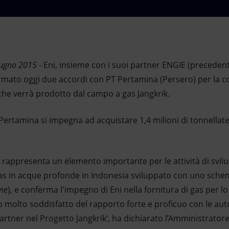
iugno 2015
- Eni, insieme con i suoi partner ENGIE (preced
rmato oggi due accordi con PT Pertamina (Persero) per la 
 che verrà prodotto dal campo a gas Jangkrik.
 Pertamina si impegna ad acquistare 1,4 milioni di tonnellate
i rappresenta un elemento importante per le attività di svil
gas in acque profonde in Indonesia sviluppato con uno sche
eme
), e conferma l'impegno di Eni nella fornitura di gas per l
 molto soddisfatto del rapporto forte e proficuo con le aut
artner nel Progetto Jangkrik‘, ha dichiarato l’Amministrator