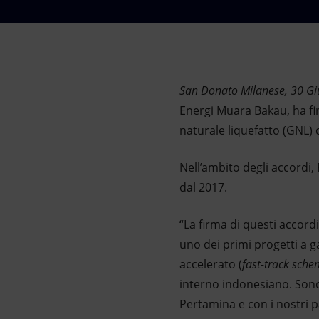
Market Abuse
San Donato Milanese, 30 G
Energi Muara Bakau, ha fi
naturale liquefatto (GNL)
Nell’ambito degli accordi,
dal 2017.
“La firma di questi accord
uno dei primi progetti a 
accelerato (
fast-track sch
interno indonesiano. Sono
Pertamina e con i nostri p