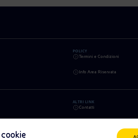
POLICY
Termini e Condizioni
Info Area Riservata
ALTRI LINK
Contatti
Calendario
i cookie
A