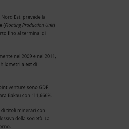
k Nord Est, prevede la
e (
Floating Production Unit
)
to fino al terminal di
amente nel 2009 e nel 2011,
hilometri a est di
 joint venture sono GDF
uara Bakau con l’11,666%.
i titoli minerari con
essiva della società. La
iorno.