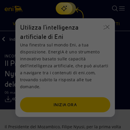
Cerca
VISIONE
AZIONI
PRODOTTI
Utilizza l'intelligenza
artificiale di Eni
Indietro
Media
Comunicati Stampa
Una finestra sul mondo Eni, a tua
Oppure
scopri EnergIA
, la nostra nuova soluzione di intelligenza
disposizione. EnergIA è uno strumento
artificiale.
INCONTRI E ACCORDI
Visione
Azioni
Prodotti
innovativo basato sulle capacità
Il Presidente del Mozambico, Filipe
dell’intelligenza artificiale, che può aiutarti
Nyusi, incontra l'Amministratore
a navigare tra i contenuti di eni.com,
Mission e valori
Diversificazione energetica
Casa
trovando subito la risposta alle tue
delegato di Eni, Claudio Descalzi
domande.
Persone e Partnership
Tecnologie per la transizione
Imprese
06 maggio 2015 - 14:33 CEST
Net Zero
Collaborazioni per l'innovazione
Mobilità
INIZIA ORA
Modello satellitare
Attività nel mondo
Il Presidente del Mozambico, Filipe Nyusi, per la prima volta