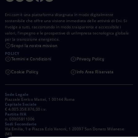
Eni.com è una piattaforma disegnata in modo digitalmente
sostenibile che offre una visione immediata delle attività di Eni. Si
rivolge a tutti, raccontando in modo trasparente e accessibile i
valori, l’impegno e le prospettive di un’impresa tecnologica globale
per la transizione energetica.
Scopri la nostra mission
POLICY
Termini e Condizioni
Privacy Policy
Cookie Policy
Info Area Riservata
Sede Legale
Piazzale Enrico Mattei, 1 00144 Roma
Capitale Sociale
€ 4.005.358.876,00 i.v.
Partita IVA
n. 00905811006
Sedi Secondarie
Via Emilia, 1 e Piazza Ezio Vanoni, 1 20097 San Donato Milanese
(MI)