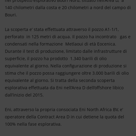
nel prospetto esplorativo Bouri Nord, situato nell’Area D, a
Energia accessibile
140 chilometri dalla costa e 20 chilometri a nord del campo di
Bouri.
Innovazione
La scoperta e’ stata effettuata attraverso il pozzo A1-1/1,
Scenari energetici
perforato in 125 metri di acqua. Il pozzo ha incontrato gas e
condensati nella formazione Metlaoui di età Eocenica.
Durante il test di produzione, limitato dalle infrastrutture di
superficie, il pozzo ha prodotto 1.340 barili di olio
equivalente al giorno. Nella configurazione di produzione si
stima che il pozzo possa raggiungere oltre 3.000 barili di olio
equivalente al giorno. Si tratta della seconda scoperta
esplorativa effettuata da Eni nell’Area D dell’offshore libico
dall’inizio del 2015.
Eni, attraverso la propria consociata Eni North Africa BV, e’
operatore della Contract Area D in cui detiene la quota del
100% nella fase esplorativa.