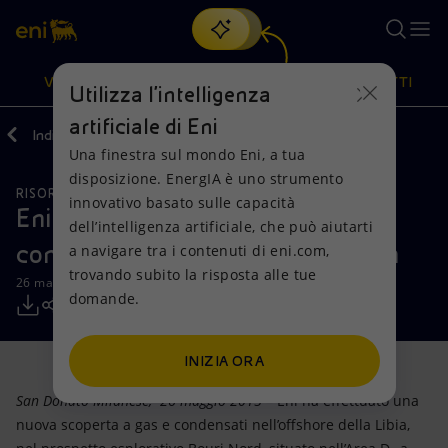
Cerca
VISIONE
AZIONI
PRODOTTI
Utilizza l'intelligenza
artificiale di Eni
Indietro
Media
Comunicati Stampa
Una finestra sul mondo Eni, a tua
Oppure
scopri EnergIA
, la nostra nuova soluzione di intelligenza
disposizione. EnergIA è uno strumento
artificiale.
RISORSE NATURALI
Visione
Azioni
Prodotti
innovativo basato sulle capacità
Eni: nuova scoperta di gas e
dell’intelligenza artificiale, che può aiutarti
condensati nell' offshore della Libia
a navigare tra i contenuti di eni.com,
Mission e valori
Diversificazione energetica
Casa
trovando subito la risposta alle tue
26 maggio 2015 - 10:30 CEST
domande.
Persone e Partnership
Tecnologie per la transizione
Imprese
Net Zero
Collaborazioni per l'innovazione
Mobilità
INIZIA ORA
San Donato Milanese, 26 maggio 2015
– Eni ha effettuato una
Modello satellitare
Attività nel mondo
nuova scoperta a gas e condensati nell’offshore della Libia,