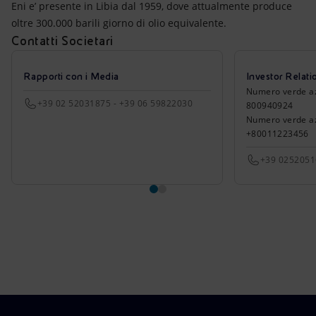
Eni e’ presente in Libia dal 1959, dove attualmente produce
oltre 300.000 barili giorno di olio equivalente.
Contatti Societari
Rapporti con i Media
Investor Relati
Numero verde azio
+39 02 52031875 - +39 06 59822030
800940924
Numero verde azi
+80011223456
+39 025205