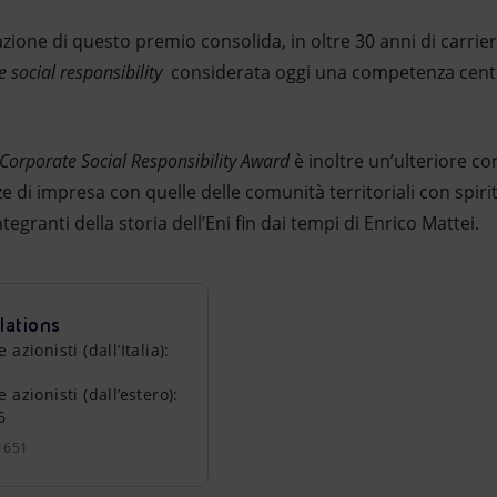
azione di questo premio consolida, in oltre 30 anni di carrier
 social responsibility
considerata oggi una competenza centra
 Corporate Social Responsibility Award
è inoltre un’ulteriore co
ze di impresa con quelle delle comunità territoriali con spiri
tegranti della storia dell’Eni fin dai tempi di Enrico Mattei.
lations
zionisti (dall’Italia):
azionisti (dall’estero):
6
1651