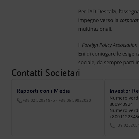
Per l’AD Descalzi, l’assegn
impegno verso la
corporate
multinazionali.
Il
Foreign Policy Association
Eni di coniugare le esigen
sociale, da sempre parti in
Contatti Societari
Rapporti con i Media
Investor Re
Numero verde a
+39 02 52031875 - +39 06 59822030
800940924
Numero verde 
+8001122345
+39 025205