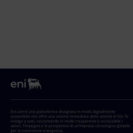
Eni.com è una piattaforma disegnata in modo digitalmente
sostenibile che offre una visione immediata delle attività di Eni. Si
rivolge a tutti, raccontando in modo trasparente e accessibile i
valori, l’impegno e le prospettive di un’impresa tecnologica globale
per la transizione energetica.