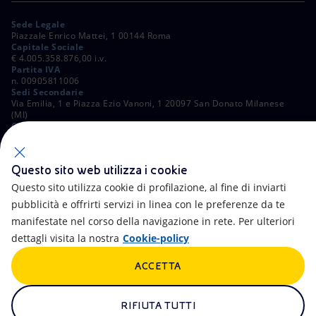
Sede Legale
Piazzale Enrico Mattei, 1 00144 Roma
Capitale Sociale
€ 4.005.358.876,00 i.v.
Partita IVA
n. 00905811006
Sedi Secondarie
Via Emilia, 1 e Piazza Ezio Vanoni, 1 20097 San Donato Milanese
(MI)
C. Fiscale e Registro Imprese di Roma
n. 00484960588
ALTRI LINK
Questo sito web utilizza i cookie
Contatti
FAQ
Questo sito utilizza cookie di profilazione, al fine di inviarti
pubblicità e offrirti servizi in linea con le preferenze da te
Accessibilità
Calendario
manifestate nel corso della navigazione in rete. Per ulteriori
dettagli visita la nostra
Cookie-policy
Newsletter
Intelligenza artificiale
ACCETTA
Aste e Bandi
Truffe e Phishing
Whistleblowing
eniSpace
RIFIUTA TUTTI