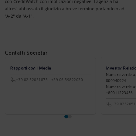
Energia accessibile
con CreditWatch con implicazioni negative. L'agenzia ha
altresì abbassato il giudizio a breve termine portandolo ad
"A-2" da "A-1".
Innovazione
Scenari energetici
Contatti Societari
Rapporti con i Media
Investor Relati
Numero verde azio
+39 02 52031875 - +39 06 59822030
800940924
Numero verde azi
+80011223456
+39 025205