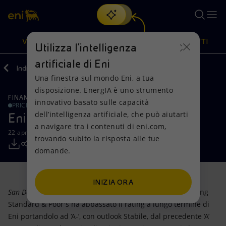
Cerca
VISIONE
AZIONI
PRODOTTI
Utilizza l'intelligenza
artificiale di Eni
Indietro
Media
Comunicati Stampa
Una finestra sul mondo Eni, a tua
Oppure
scopri EnergIA
, la nostra nuova soluzione di intelligenza
disposizione. EnergIA è uno strumento
artificiale.
FINANZA, STRATEGIA E REPORT
Visione
Azioni
Prodotti
innovativo basato sulle capacità
PRICE SENSITIVE
dell’intelligenza artificiale, che può aiutarti
Eni: rating di Standard & Poor's
a navigare tra i contenuti di eni.com,
Mission e valori
Diversificazione energetica
Casa
22 aprile 2015 - 18:46 CEST
trovando subito la risposta alle tue
domande.
Persone e Partnership
Tecnologie per la transizione
Imprese
Net Zero
Collaborazioni per l'innovazione
Mobilità
INIZIA ORA
San Donato Milanese (MI), 22 Aprile 2015
– L'agenzia di rating
Modello satellitare
Attività nel mondo
Standard & Poor's ha abbassato il rating a lungo termine di
Eni portandolo ad ‘A-’, con outlook Stabile, dal precedente ‘A’