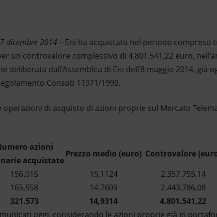
17 dicembre 2014
– Eni ha acquistato nel periodo compreso tr
per un controvalore complessivo di 4.801.541,22 euro, nell’a
rie deliberata dall’Assemblea di Eni dell’8 maggio 2014, già o
el Regolamento Consob 11971/1999.
lle operazioni di acquisto di azioni proprie sul Mercato Tele
umero azioni
Prezzo medio (euro)
Controvalore (euro
inarie acquistate
156.015
15,1124
2.357.755,14
165.558
14,7609
2.443.786,08
321.573
14,9314
4.801.541,22
omunicati oggi, considerando le azioni proprie già in portafo