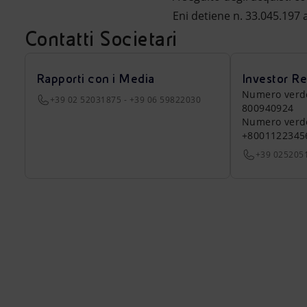
Eni detiene n. 33.045.197 a
Contatti Societari
Rapporti con i Media
Investor Re
Numero verde a
+39 02 52031875 - +39 06 59822030
800940924
Numero verde 
+8001122345
+39 025205