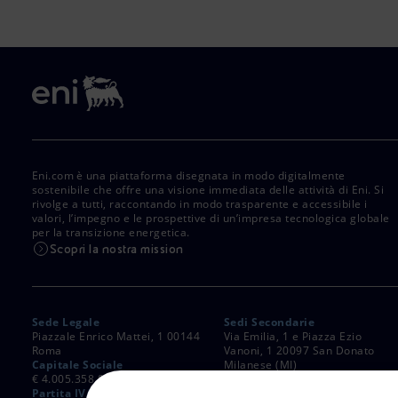
Eni.com è una piattaforma disegnata in modo digitalmente
sostenibile che offre una visione immediata delle attività di Eni. Si
rivolge a tutti, raccontando in modo trasparente e accessibile i
valori, l’impegno e le prospettive di un’impresa tecnologica globale
per la transizione energetica.
Scopri la nostra mission
Sede Legale
Sedi Secondarie
Piazzale Enrico Mattei, 1 00144
Via Emilia, 1 e Piazza Ezio
Roma
Vanoni, 1 20097 San Donato
Capitale Sociale
Milanese (MI)
€ 4.005.358.876,00 i.v.
C. Fiscale e Registro Imprese
Partita IVA
di Roma