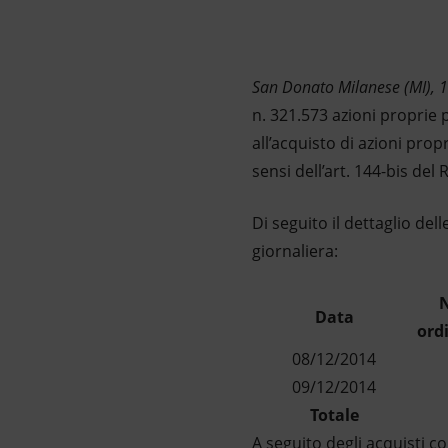
Market Abuse
San Donato Milanese (MI), 
n. 321.573 azioni proprie 
all’acquisto di azioni prop
sensi dell’art. 144-bis d
Di seguito il dettaglio de
giornaliera:
N
Data
ord
08/12/2014
09/12/2014
Totale
A seguito degli acquisti c