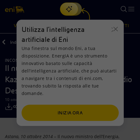
Cerca
VISIONE
AZIONI
PRODOTTI
Utilizza l'intelligenza
artificiale di Eni
Indietro
Media
Comunicati Stampa
Una finestra sul mondo Eni, a tua
Oppure
scopri EnergIA
, la nostra nuova soluzione di intelligenza
disposizione. EnergIA è uno strumento
artificiale.
INCONTRI E ACCORDI
Visione
Azioni
Prodotti
innovativo basato sulle capacità
Il nuovo ministro dell’Energia del
dell’intelligenza artificiale, che può aiutarti
Kazakhstan incontra l’AD Eni Claudio
a navigare tra i contenuti di eni.com,
Mission e valori
Diversificazione energetica
Casa
trovando subito la risposta alle tue
Descalzi
domande.
Persone e Partnership
Tecnologie per la transizione
Imprese
10 ottobre 2014 - 14:40 CEST
Net Zero
Collaborazioni per l'innovazione
Mobilità
INIZIA ORA
Modello satellitare
Attività nel mondo
Astana, 10 ottobre 2014 –
Il nuovo ministro dell’Energia,