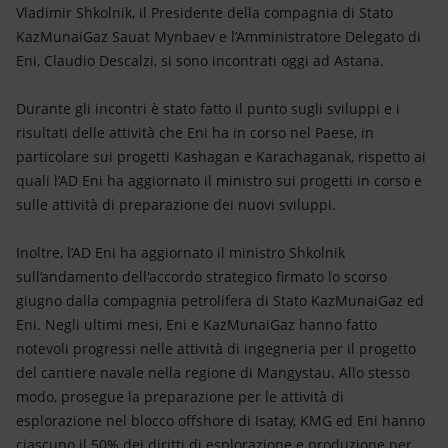
Energia accessibile
Vladimir Shkolnik, il Presidente della compagnia di Stato
KazMunaiGaz Sauat Mynbaev e l’Amministratore Delegato di
Innovazione
Eni, Claudio Descalzi, si sono incontrati oggi ad Astana.
Scenari energetici
Durante gli incontri è stato fatto il punto sugli sviluppi e i
risultati delle attività che Eni ha in corso nel Paese, in
particolare sui progetti Kashagan e Karachaganak, rispetto ai
quali l’AD Eni ha aggiornato il ministro sui progetti in corso e
sulle attività di preparazione dei nuovi sviluppi.
Inoltre, l’AD Eni ha aggiornato il ministro Shkolnik
sull’andamento dell'accordo strategico firmato lo scorso
giugno dalla compagnia petrolifera di Stato KazMunaiGaz ed
Eni. Negli ultimi mesi, Eni e KazMunaiGaz hanno fatto
notevoli progressi nelle attività di ingegneria per il progetto
del cantiere navale nella regione di Mangystau. Allo stesso
modo, prosegue la preparazione per le attività di
esplorazione nel blocco offshore di Isatay, KMG ed Eni hanno
ciascuno il 50% dei diritti di esplorazione e produzione per